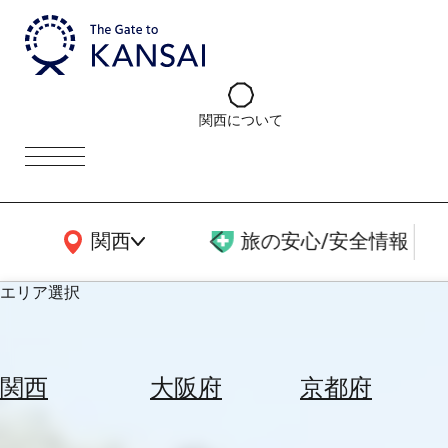
関西について
関西広域MAP
関西
旅の安心/安全情報
エリア選択
エ
リ
関西
大阪府
京都府
ア
を
航
選