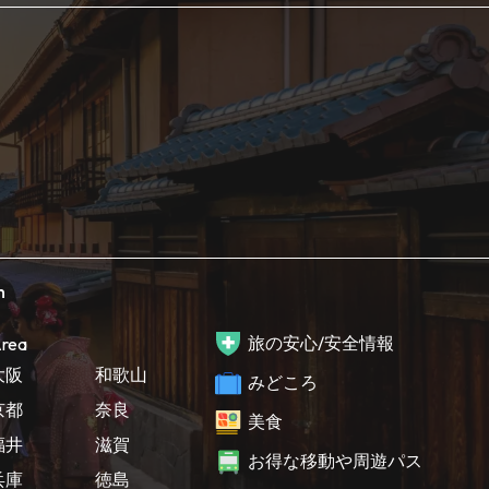
h
旅の安心/安全情報
rea
大阪
和歌山
みどころ
京都
奈良
美食
福井
滋賀
お得な移動や周遊パス
兵庫
徳島