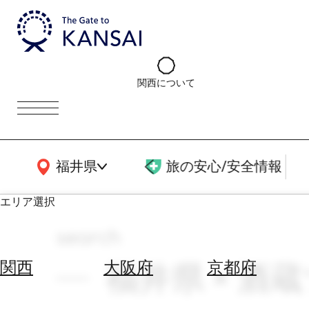
関西について
関西広域MAP
福井県
旅の安心/安全情報
エリア選択
search
エ
リ
福井県 × 酒
関西
大阪府
京都府
ア
を
航
選