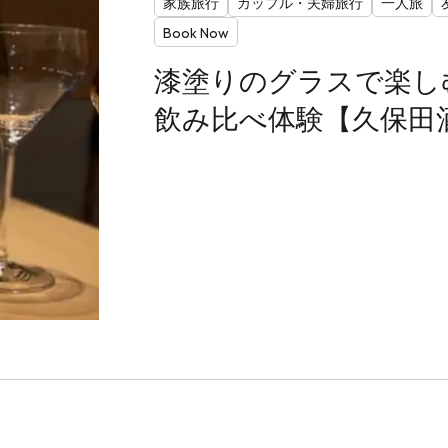
家族旅行
カップル・夫婦旅行
一人旅
Book Now
漆塗りのグラスで楽し
飲み比べ体験【久保田