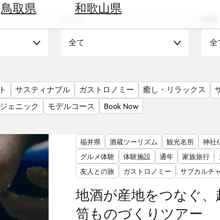
鳥取県
和歌山県
シーン
時期
全て
全
ト
サスティナブル
ガストロノミー
癒し・リラックス
ジェニック
モデルコース
Book Now
福井県
酒蔵ツーリズム
観光名所
神社
グルメ体験
体験施設
通年
家族旅行
友人との旅
ガストロノミー
サブカルチ
地酒が産地をつなぐ、
笥ものづくりツアー