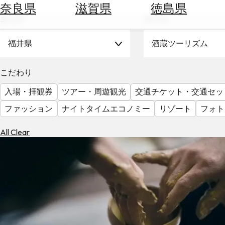
空
ぶ
奈良県
滋賀県
徳島県
券
エリア
テーマ
を
ホ
探
テ
福井県
酒蔵ツーリズム
す
ル
を
為
こだわり
探
替
す
入場・拝観券
ツアー・周遊観光
交通チケット・交通セッ
を
調
ファッション
ナイトタイムエコノミー
リゾート
フォト
べ
天
る
気
All Clear
を
見
る