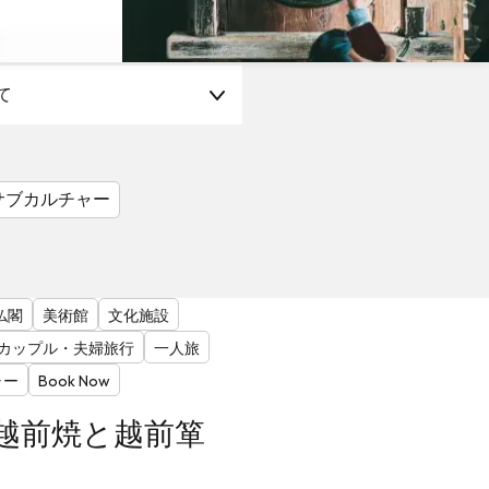
て
サブカルチャー
仏閣
美術館
文化施設
カップル・夫婦旅行
一人旅
ャー
Book Now
越前焼と越前箪