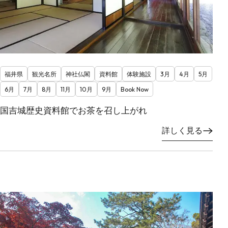
福井県
観光名所
神社仏閣
資料館
体験施設
3月
4月
5月
6月
7月
8月
11月
10月
9月
Book Now
国吉城歴史資料館でお茶を召し上がれ
詳しく見る