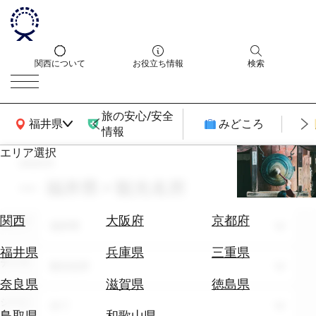
関西について
お役立ち情報
検索
旅の安心/安全
関西広域MAP
福井県
みどころ
情報
エリア選択
search
エ
リ
福井県 × 観光名所
ア
を
航
関西
大阪府
京都府
エリア
選
福井県
空
ぶ
券
福井県
兵庫県
三重県
テーマ
を
観光名所
ホ
探
奈良県
滋賀県
徳島県
テ
す
シーン
全て
ル
鳥取県
和歌山県