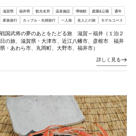
滋賀県
福井県
観光名所
温泉施設
博物館
庭園&公園
通年
家族旅行
カップル・夫婦旅行
一人旅
友人との旅
モデルコース
戦国武将の夢のあとをたどる旅 滋賀～福井（１泊２
日の旅、滋賀県・大津市、近江八幡市、彦根市 福井
県・あわら市、丸岡町、大野市、福井市）
詳しく見る