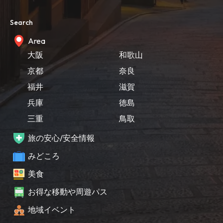
Search
Area
大阪
和歌山
京都
奈良
福井
滋賀
兵庫
徳島
三重
鳥取
旅の安心/安全情報
みどころ
美食
お得な移動や周遊パス
地域イベント