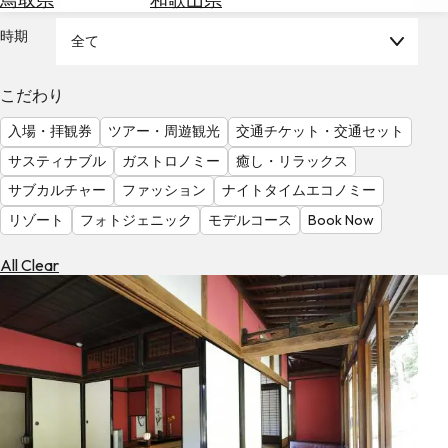
を
為
探
時期
全て
替
す
を
調
こだわり
べ
天
入場・拝観券
ツアー・周遊観光
交通チケット・交通セット
る
気
を
サスティナブル
ガストロノミー
癒し・リラックス
見
サブカルチャー
ファッション
ナイトタイムエコノミー
る
リゾート
フォトジェニック
モデルコース
Book Now
All Clear