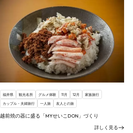
福井県
観光名所
グルメ体験
11月
12月
家族旅行
カップル・夫婦旅行
一人旅
友人との旅
越前焼の器に盛る「MYせいこDON」づくり
詳しく見る