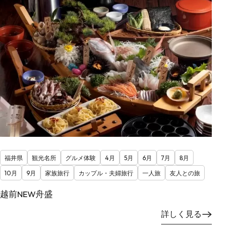
福井県
観光名所
グルメ体験
4月
5月
6月
7月
8月
10月
9月
家族旅行
カップル・夫婦旅行
一人旅
友人との旅
越前NEW舟盛
詳しく見る