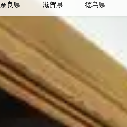
空
ぶ
奈良県
滋賀県
徳島県
券
を
ホ
探
テ
す
ル
を
為
探
替
す
を
調
べ
天
る
気
を
見
る