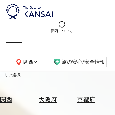
関西について
関西広域MAP
関西
旅の安心/安全情報
エリア選択
エ
リ
関西
大阪府
京都府
ア
を
航
選