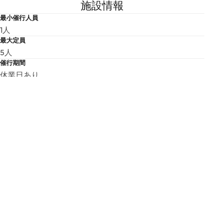
施設情報
最小催行人員
1人
最大定員
5人
催行期間
休業日あり
催行除外日
年末年始（12月26日～）
集合時間・営業時間
11月中旬から12月末まで（越前がに漁期間内）
ツアースケジュール
越前町観光連盟（道の駅越前内観光案内所）集合 ～ 体験
施設へ移動 ～ せいこがに丼づくり体験 ～ 食事
所要時間
約1時間30分
食事提供
食事提供あり
関連ホームページ