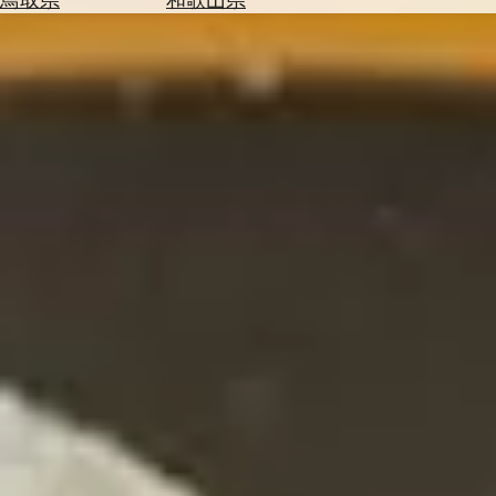
を
為
探
替
す
を
調
べ
天
る
気
を
見
る