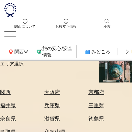
関西について
お役立ち情報
検索
旅の安心/安全
関西広域MAP
関西
みどころ
情報
エリア選択
エ
リ
ア
を
航
関西
大阪府
京都府
選
空
ぶ
券
福井県
兵庫県
三重県
を
ホ
探
奈良県
滋賀県
徳島県
テ
す
ル
鳥取県
和歌山県