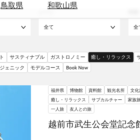
鳥取県
和歌山県
シーン
時期
全て
全
ト
サスティナブル
ガストロノミー
癒し・リラックス
ジェニック
モデルコース
Book Now
福井県
博物館
資料館
観光名所
文化
癒し・リラックス
サブカルチャー
家族
一人旅
友人との旅
越前市武生公会堂記念