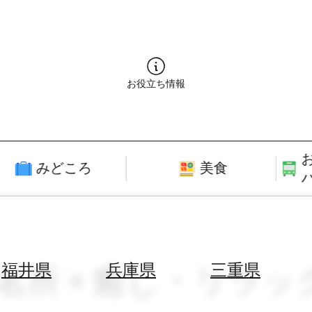
お役立ち情報
みどころ
美食
光名所 × 癒し・リラッ
福井県
兵庫県
三重県