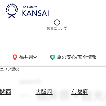
関西について
関西広域MAP
福井県
旅の安心/安全情報
エリア選択
search
エ
リ
福井県 × 観
関西
大阪府
京都府
ア
を
航
選