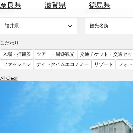
空
ぶ
奈良県
滋賀県
徳島県
券
エリア
テーマ
を
ホ
探
テ
福井県
観光名所
す
ル
を
為
こだわり
探
替
す
入場・拝観券
ツアー・周遊観光
交通チケット・交通セッ
を
調
ファッション
ナイトタイムエコノミー
リゾート
フォト
べ
天
る
気
All Clear
を
見
る