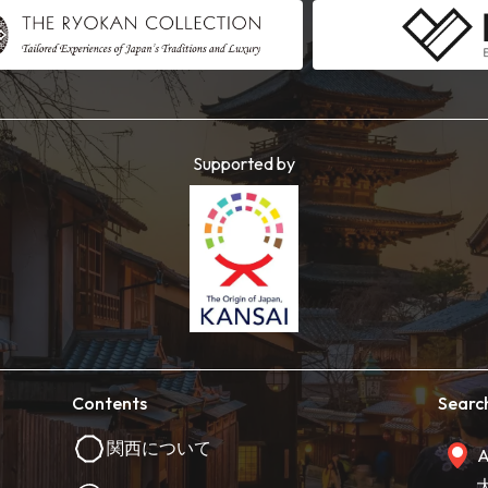
Supported by
Contents
Searc
関西について
A