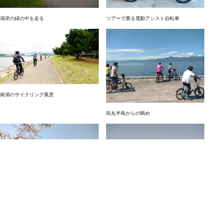
湖岸の緑の中を走る
ツアーで乗る電動アシスト自転車
南湖のサイクリング風景
烏丸半島からの眺め
瀬田唐橋・ビワイチ出発の碑（４月）
公園を彩る芝桜（４月）