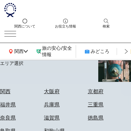
関西について
お役立ち情報
検索
旅の安心/安全
関西広域MAP
関西
みどころ
情報
エリア選択
エ
リ
ア
を
航
関西
大阪府
京都府
選
空
ぶ
券
福井県
兵庫県
三重県
を
ホ
探
奈良県
滋賀県
徳島県
テ
す
ル
鳥取県
和歌山県