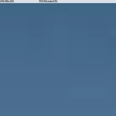
を
為
探
替
す
を
調
べ
天
る
気
を
見
る