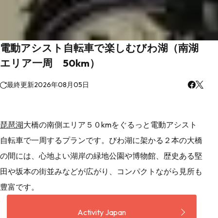
電動アシスト自転車で楽しむびわ湖（南湖
エリア一周 50km）
最終更新
2026年08月05日
琵琶湖
大橋の南側エリア５０kmをぐるっと電動アシスト
自転車で一周するプランです。びわ湖に架かる２本の大橋
の間には、心地よい湖岸の緑地公園や博物館、歴史ある堅
田や坂本の街並みなどが広がり、コンパクトながら見所も
豊富です。
Activity Japan