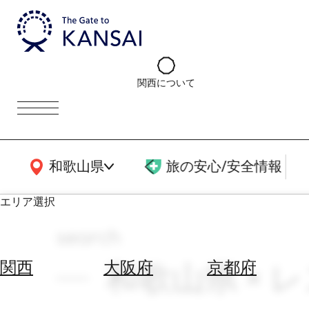
関西について
関西広域MAP
和歌山県
旅の安心/安全情報
エリア選択
search
エ
リ
和歌山県 × レ
関西
大阪府
京都府
ア
を
航
選