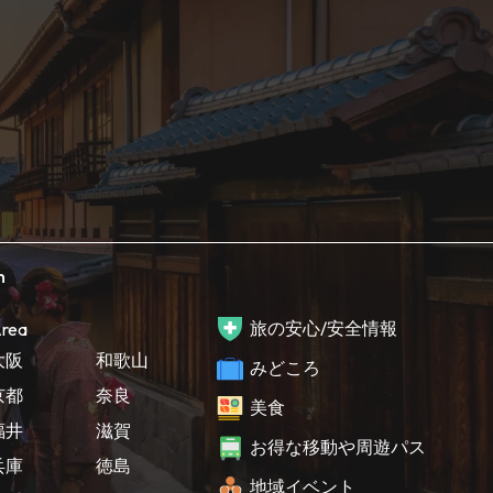
h
旅の安心/安全情報
rea
大阪
和歌山
みどころ
京都
奈良
美食
福井
滋賀
お得な移動や周遊パス
兵庫
徳島
地域イベント