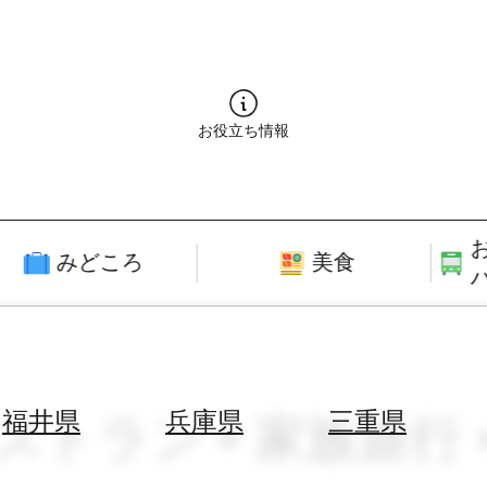
お役立ち情報
みどころ
美食
ストラン × 家族旅行 ×
福井県
兵庫県
三重県