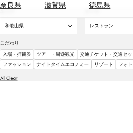
空
ぶ
奈良県
滋賀県
徳島県
券
エリア
テーマ
を
ホ
探
テ
和歌山県
レストラン
す
ル
を
為
こだわり
探
替
す
入場・拝観券
ツアー・周遊観光
交通チケット・交通セッ
を
調
ファッション
ナイトタイムエコノミー
リゾート
フォト
べ
天
る
気
All Clear
を
見
る