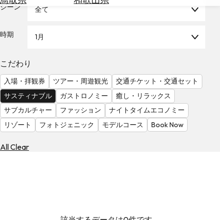
を
シーン
全て
為
探
替
す
を
時期
1月
調
べ
天
こだわり
る
気
を
入場・拝観券
ツアー・周遊観光
交通チケット・交通セット
見
サスティナブル
ガストロノミー
癒し・リラックス
る
サブカルチャー
ファッション
ナイトタイムエコノミー
リゾート
フォトジェニック
モデルコース
Book Now
All Clear
該当するデータは0件です。