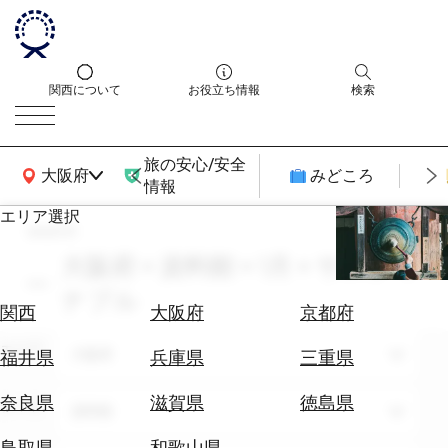
関西について
お役立ち情報
検索
旅の安心/安全
関西広域MAP
大阪府
みどころ
情報
エリア選択
search
エ
リ
大阪府 × 資料館 × 1月 × サスティ
ア
ナブル
を
航
関西
大阪府
京都府
選
空
ぶ
エリア
券
大阪府
福井県
兵庫県
三重県
を
ホ
探
奈良県
滋賀県
徳島県
テーマ
資料館
テ
す
ル
鳥取県
和歌山県