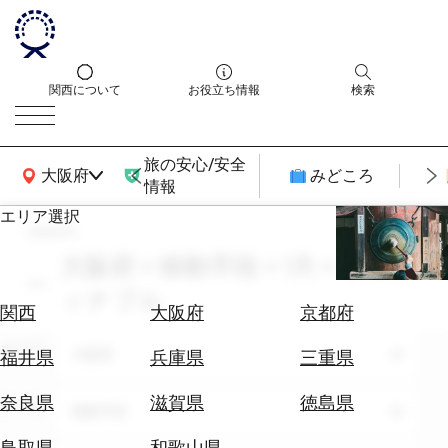
関西について
お役立ち情報
検索
旅の安心/安全
関西広域MAP
大阪府
みどころ
情報
エリア選択
search
エ
リ
大阪府 × 移動手段 × 1月 × サステ
ア
ィナブル
を
航
関西
大阪府
京都府
選
空
ぶ
エリア
券
大阪府
福井県
兵庫県
三重県
を
ホ
探
奈良県
滋賀県
徳島県
テーマ
移動手段
テ
す
ル
鳥取県
和歌山県