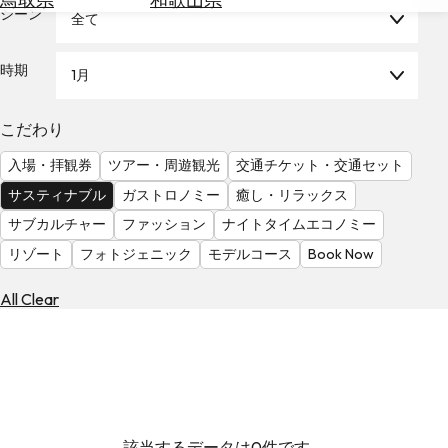
を
シーン
全て
為
探
替
す
を
時期
1月
調
べ
天
こだわり
る
気
を
入場・拝観券
ツアー・周遊観光
交通チケット・交通セット
見
サスティナブル
ガストロノミー
癒し・リラックス
る
サブカルチャー
ファッション
ナイトタイムエコノミー
リゾート
フォトジェニック
モデルコース
Book Now
All Clear
該当するデータは0件です。