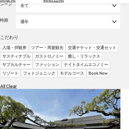
を
シーン
全て
為
探
替
す
を
時期
通年
調
べ
天
こだわり
る
気
を
入場・拝観券
ツアー・周遊観光
交通チケット・交通セット
見
サスティナブル
ガストロノミー
癒し・リラックス
る
サブカルチャー
ファッション
ナイトタイムエコノミー
リゾート
フォトジェニック
モデルコース
Book Now
All Clear