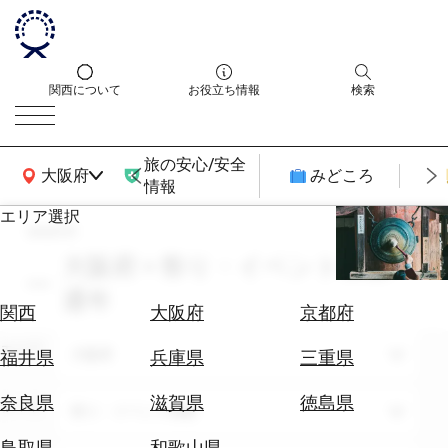
関西について
お役立ち情報
検索
旅の安心/安全
関西広域MAP
大阪府
みどころ
情報
エリア選択
search
エ
リ
大阪府 × 祭り・イベント体験 ×
ア
通年
を
航
関西
大阪府
京都府
選
空
ぶ
エリア
券
大阪府
福井県
兵庫県
三重県
を
ホ
探
奈良県
滋賀県
徳島県
テーマ
祭り・イベント体験
テ
す
ル
鳥取県
和歌山県