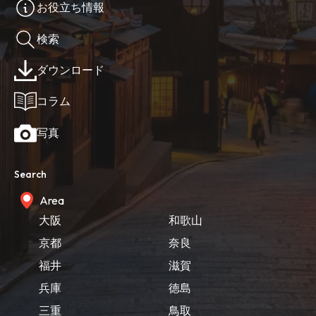
お役立ち情報
検索
ダウンロード
コラム
写真
Search
Area
大阪
和歌山
京都
奈良
福井
滋賀
兵庫
徳島
三重
鳥取