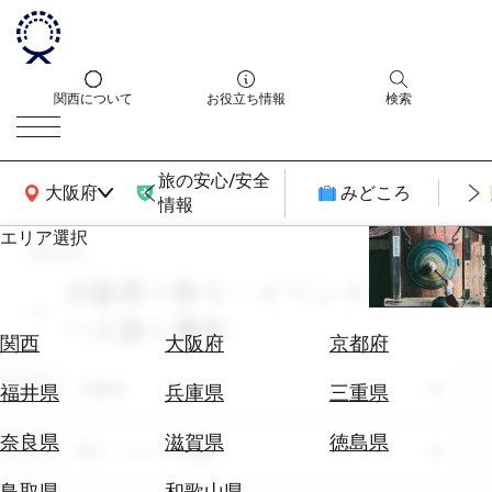
関西について
お役立ち情報
検索
旅の安心/安全
関西広域MAP
大阪府
みどころ
情報
エリア選択
search
エ
リ
大阪府 × 祭り・イベント体験 ×
ア
一人旅 × 通年
を
航
関西
大阪府
京都府
選
空
ぶ
エリア
券
大阪府
福井県
兵庫県
三重県
を
ホ
探
奈良県
滋賀県
徳島県
テーマ
祭り・イベント体験
テ
す
ル
鳥取県
和歌山県