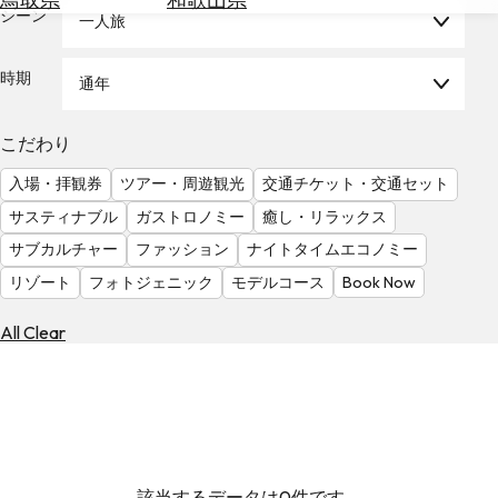
を
シーン
一人旅
為
探
替
す
を
時期
通年
調
べ
天
こだわり
る
気
を
入場・拝観券
ツアー・周遊観光
交通チケット・交通セット
見
サスティナブル
ガストロノミー
癒し・リラックス
る
サブカルチャー
ファッション
ナイトタイムエコノミー
リゾート
フォトジェニック
モデルコース
Book Now
All Clear
該当するデータは0件です。