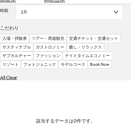
を
為
探
時期
2月
替
す
を
調
こだわり
べ
天
入場・拝観券
ツアー・周遊観光
交通チケット・交通セット
る
気
を
サスティナブル
ガストロノミー
癒し・リラックス
見
サブカルチャー
ファッション
ナイトタイムエコノミー
る
リゾート
フォトジェニック
モデルコース
Book Now
All Clear
該当するデータは0件です。