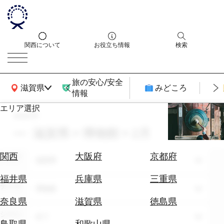
関西について
お役立ち情報
検索
旅の安心/安全
関西広域MAP
滋賀県
みどころ
情報
エリア選択
search
エ
リ
滋賀県 × 博物館 × 2月
ア
を
航
関西
大阪府
京都府
エリア
選
滋賀県
空
ぶ
券
福井県
兵庫県
三重県
テーマ
を
博物館
ホ
探
奈良県
滋賀県
徳島県
テ
す
シーン
全て
ル
鳥取県
和歌山県