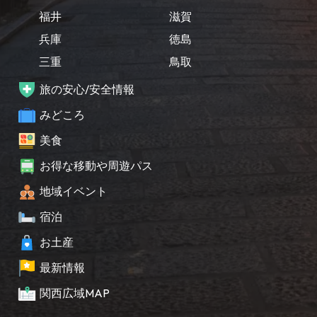
福井
滋賀
兵庫
徳島
三重
鳥取
旅の安心/安全情報
みどころ
美食
お得な移動や周遊パス
地域イベント
宿泊
お土産
最新情報
関西広域MAP