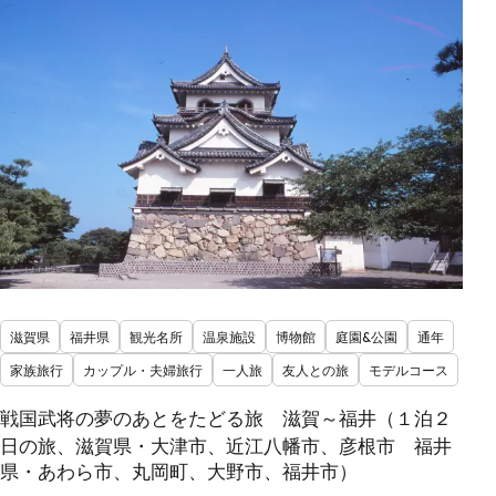
滋賀県
福井県
観光名所
温泉施設
博物館
庭園&公園
通年
家族旅行
カップル・夫婦旅行
一人旅
友人との旅
モデルコース
戦国武将の夢のあとをたどる旅 滋賀～福井（１泊２
日の旅、滋賀県・大津市、近江八幡市、彦根市 福井
県・あわら市、丸岡町、大野市、福井市）