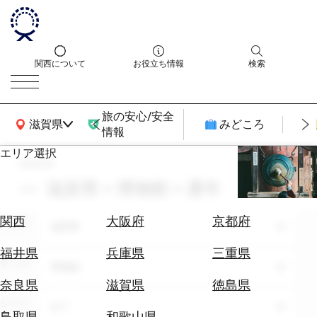
関西について
お役立ち情報
検索
旅の安心/安全
関西広域MAP
滋賀県
みどころ
情報
エリア選択
search
エ
リ
滋賀県 × 博物館 × 通年
ア
を
航
関西
大阪府
京都府
エリア
選
滋賀県
空
ぶ
券
福井県
兵庫県
三重県
テーマ
を
博物館
ホ
探
奈良県
滋賀県
徳島県
テ
す
シーン
全て
ル
鳥取県
和歌山県