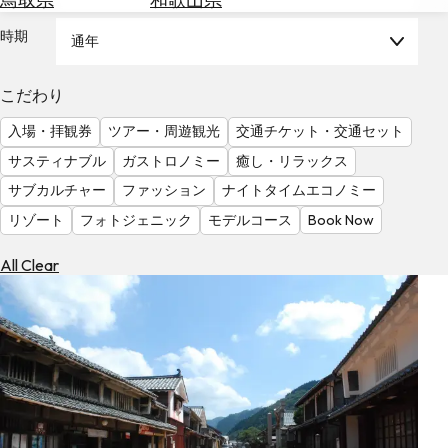
を
為
探
時期
通年
替
す
を
調
こだわり
べ
天
入場・拝観券
ツアー・周遊観光
交通チケット・交通セット
る
気
を
サスティナブル
ガストロノミー
癒し・リラックス
見
サブカルチャー
ファッション
ナイトタイムエコノミー
る
リゾート
フォトジェニック
モデルコース
Book Now
All Clear