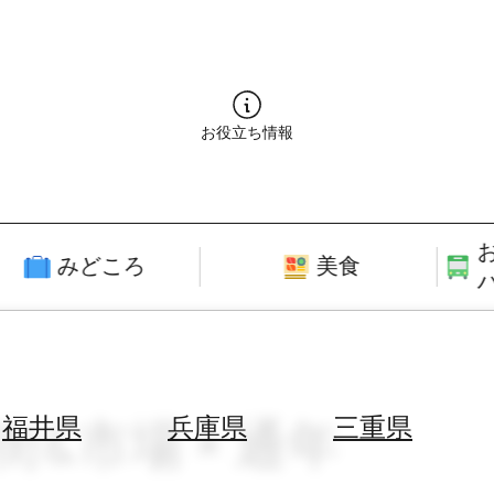
お役立ち情報
みどころ
美食
街&市場 × 通年
福井県
兵庫県
三重県