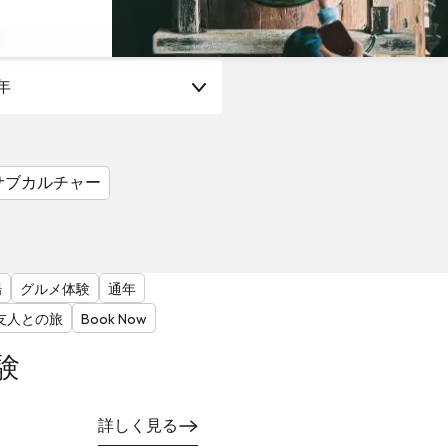
年
サブカルチャー
場
グルメ体験
通年
友人との旅
Book Now
験
詳しく見る