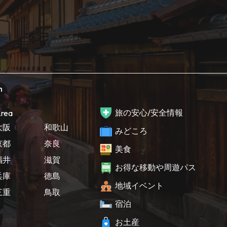
h
旅の安心/安全情報
rea
大阪
和歌山
みどころ
京都
奈良
美食
福井
滋賀
お得な移動や周遊パス
兵庫
徳島
地域イベント
三重
鳥取
宿泊
お土産