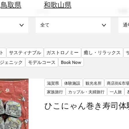
鳥取県
和歌山県
シーン
時期
全て
通
ト
サスティナブル
ガストロノミー
癒し・リラックス
ジェニック
モデルコース
Book Now
滋賀県
体験施設
観光名所
商店街&市
家族旅行
カップル・夫婦旅行
一人旅
ひこにゃん巻き寿司体