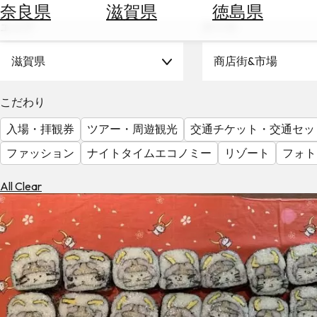
空
ぶ
奈良県
滋賀県
徳島県
券
エリア
テーマ
を
ホ
探
テ
滋賀県
商店街&市場
す
ル
を
為
こだわり
探
替
す
入場・拝観券
ツアー・周遊観光
交通チケット・交通セッ
を
調
ファッション
ナイトタイムエコノミー
リゾート
フォト
べ
天
る
気
All Clear
を
見
る