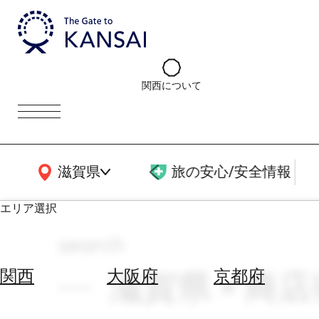
関西について
関西広域MAP
滋賀県
旅の安心/安全情報
エリア選択
search
エ
リ
滋賀県 × 商店
関西
大阪府
京都府
ア
を
航
選