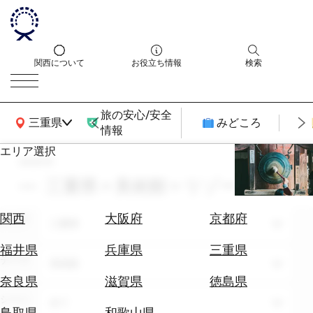
関西について
お役立ち情報
検索
旅の安心/安全
関西広域MAP
三重県
みどころ
情報
エリア選択
search
エ
リ
三重県 × 美術館 × リゾート
ア
を
航
関西
大阪府
京都府
エリア
選
三重県
空
ぶ
券
福井県
兵庫県
三重県
テーマ
を
美術館
ホ
探
奈良県
滋賀県
徳島県
テ
す
シーン
全て
ル
鳥取県
和歌山県