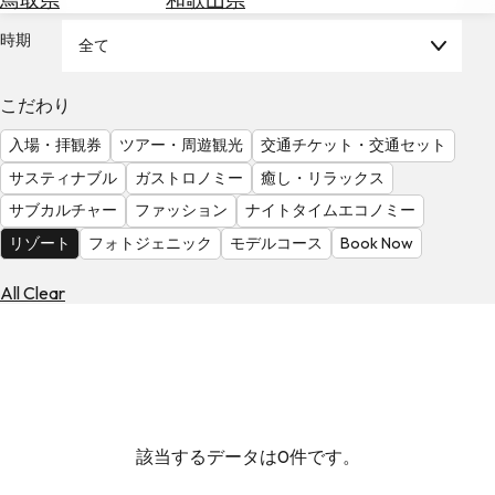
を
為
探
時期
全て
替
す
を
調
こだわり
べ
天
入場・拝観券
ツアー・周遊観光
交通チケット・交通セット
る
気
を
サスティナブル
ガストロノミー
癒し・リラックス
見
サブカルチャー
ファッション
ナイトタイムエコノミー
る
リゾート
フォトジェニック
モデルコース
Book Now
All Clear
該当するデータは0件です。