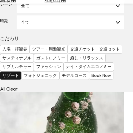
を
シーン
全て
為
探
替
す
を
時期
全て
調
べ
天
こだわり
る
気
を
入場・拝観券
ツアー・周遊観光
交通チケット・交通セット
見
サスティナブル
ガストロノミー
癒し・リラックス
る
サブカルチャー
ファッション
ナイトタイムエコノミー
リゾート
フォトジェニック
モデルコース
Book Now
All Clear