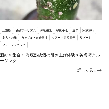
三重県
酒蔵ツーリズム
体験施設
移動手段
通年
家族旅行
友人との旅
カップル・夫婦旅行
ツアー・周遊観光
リゾート
フォトジェニック
酒好き集合！ 海底熟成酒の引き上げ体験＆英虞湾クル
ージング
詳しく見る