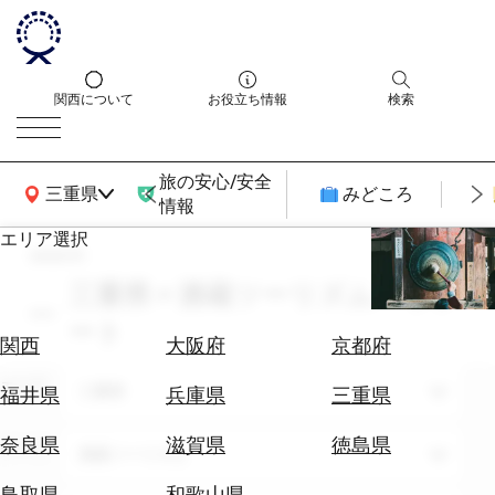
関西について
お役立ち情報
検索
旅の安心/安全
関西広域MAP
三重県
みどころ
情報
エリア選択
search
エ
リ
三重県 × 酒蔵ツーリズム × リゾ
ア
ート
を
航
関西
大阪府
京都府
選
空
ぶ
エリア
券
三重県
福井県
兵庫県
三重県
を
ホ
探
奈良県
滋賀県
徳島県
テーマ
酒蔵ツーリズム
テ
す
ル
鳥取県
和歌山県