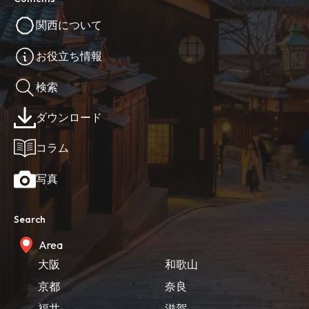
関西について
お役立ち情報
検索
ダウンロード
コラム
写真
Search
Area
大阪
和歌山
京都
奈良
福井
滋賀