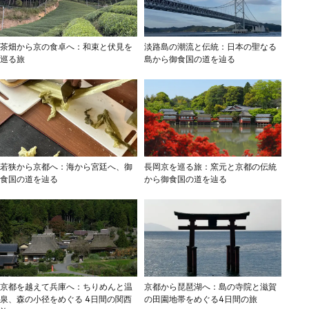
茶畑から京の食卓へ：和束と伏見を
淡路島の潮流と伝統：日本の聖なる
巡る旅
島から御食国の道を辿る
若狭から京都へ：海から宮廷へ、御
長岡京を巡る旅：窯元と京都の伝統
食国の道を辿る
から御食国の道を辿る
​​京都を越えて兵庫へ：ちりめんと温
​​京都から琵琶湖へ：島の寺院と滋賀
泉、森の小径をめぐる 4日間の関西
の田園地帯をめぐる4日間の旅​