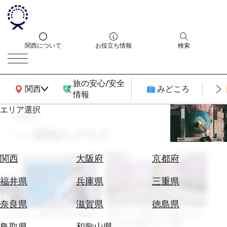
関西について
お役立ち情報
検索
旅の安心/安全
関西広域MAP
関西
みどころ
情報
エリア選択
search
エ
リ
関西のブログ
ア
を
航
関西
大阪府
京都府
選
空
ぶ
券
福井県
兵庫県
三重県
を
ホ
探
奈良県
滋賀県
徳島県
テ
す
「けいおん!」学校へ!日本の学校体
【桜シーズン到来！】関西エリアの
ル
験!
おすすめお花見スポット5選
鳥取県
和歌山県