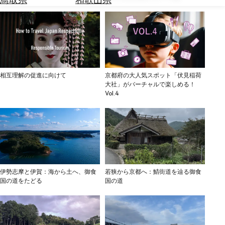
を
為
探
替
す
を
調
べ
天
る
気
相互理解の促進に向けて
京都府の大人気スポット「伏見稲荷
を
大社」がバーチャルで楽しめる！
見
Vol.4
る
伊勢志摩と伊賀：海から土へ、御食
若狭から京都へ：鯖街道を辿る御食
国の道をたどる
国の道