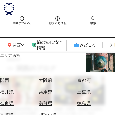
関西について
お役立ち情報
検索
旅の安心/安全
関西広域MAP
関西
みどころ
情報
エリア選択
search
エ
リ
関西のブログ
ア
を
航
関西
大阪府
京都府
選
空
ぶ
券
福井県
兵庫県
三重県
を
ホ
探
奈良県
滋賀県
徳島県
テ
す
神社参拝の基本!訪問前に知っておく
京都府・兵庫県・鳥取県の文化財を
ル
べき豆知識とおすすめ神社
バーチャルで楽しもう！Vol.3
鳥取県
和歌山県