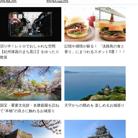
を
為
探
替
す
を
調
べ
天
る
気
沼り中！レトロでおしゃれな空間
記憶や感情が蘇る！ 「淡路島の食と
を
【紀州漆器のまち黒江】をゆったり
香り」にまつわるスポット3選！！！
見
散策
る
国宝・重要文化財・名勝庭園を訪ね
天守からの眺めを 楽しめるお城巡り
て“本物”の良さに触れるお城巡り