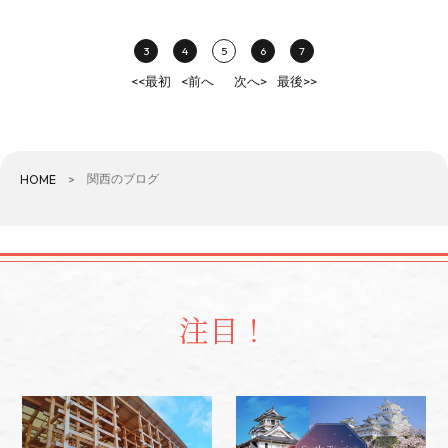
3
4
5
6
7
<<最初
<前へ
次へ>
最後>>
関西のブログ
HOME
注目！