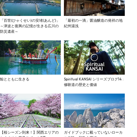
「百世(ひゃくせい)の安堵(あんど)」
「最初の一滴」醤油醸造の発祥の地
～津波と復興の記憶が生きる広川の
紀州湯浅
防災遺産～
鯨とともに生きる
Spiritual KANSAI シリーズブログ14 :
修験道の歴史と価値
【桜シーズン到来！】関西エリアの
ガイドブックに載っていないローカ