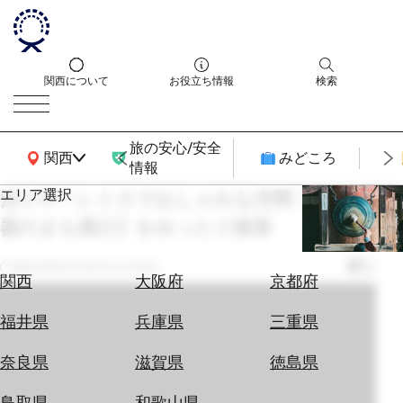
関西について
お役立ち情報
検索
旅の安心/安全
関西広域MAP
関西
みどころ
情報
エリア選択
沼り中！レトロでおしゃれな空間【紀州漆
エ
器のまち黒江】をゆったり散策
リ
ア
を
最終更新
2025年06月18日
航
関西
大阪府
京都府
選
空
ぶ
券
福井県
兵庫県
三重県
を
ホ
探
奈良県
滋賀県
徳島県
テ
す
ル
鳥取県
和歌山県