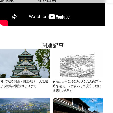
を
為
探
替
す
を
調
べ
天
る
気
を
関連記事
見
る
3日で巡る関西・四国の旅： 大阪城
女性とともに今に息づく女人高野 ～
から徳島の阿波おどりまで
時を超え、時に合わせて見守り続け
る癒しの聖地～