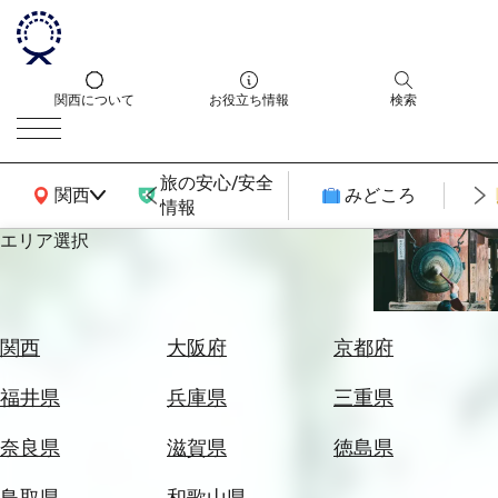
関西について
お役立ち情報
検索
旅の安心/安全
関西広域MAP
関西
みどころ
情報
エリア選択
エ
リ
ア
を
航
関西
大阪府
京都府
選
空
ぶ
券
福井県
兵庫県
三重県
を
ホ
探
奈良県
滋賀県
徳島県
テ
す
ル
鳥取県
和歌山県