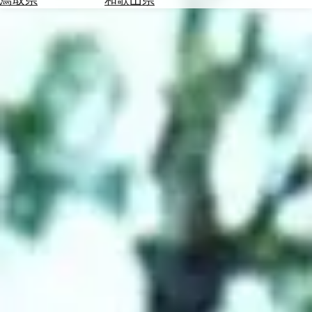
を
為
探
替
す
を
調
べ
天
る
気
を
見
る