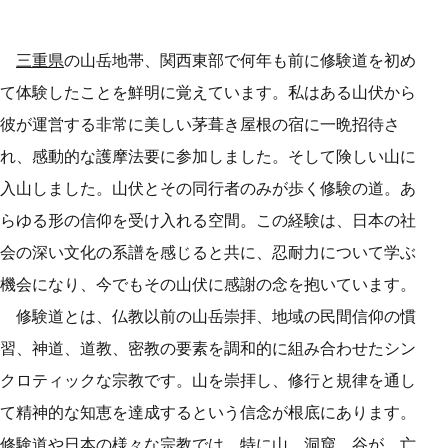
三重県
の山岳地帯、関西東部で何年も前に修験道を初め
て体験したことを鮮明に覚えています。私はある山伏から
彼が運営する非常に美しい茅葺き屋根の宿に一晩招待さ
れ、感動的な護摩法要に参加しました。そして険しい山に
入山しました。山伏とその同行者のみが歩く修験の道。あ
らゆる形の信仰を受け入れる空間。この経験は、日本の社
会の深い文化の系譜を感じると共に、忍耐力について学ぶ
機会になり、今でもその山伏に感謝の念を抱いています。
修験道とは、仏教以前の山岳崇拝、地域の民間信仰の慣
習、神道、道教、密教の要素を調和的に組み合わせたシン
クロティックな宗教です。山を崇拝し、修行と規律を通し
て精神的な知恵を達成するという信念が根底にあります。
修験道や日本の様々な宗教では、特に山、洞窟、谷が、亡