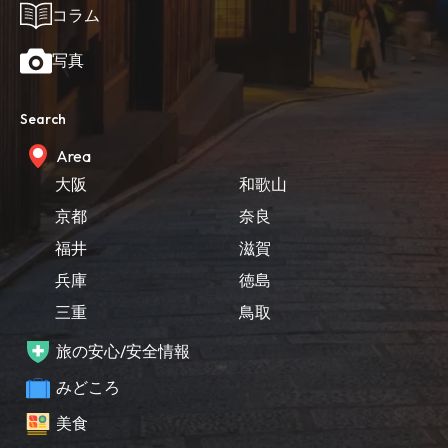
コラム
写真
Search
Area
大阪
和歌山
京都
奈良
福井
滋賀
兵庫
徳島
三重
鳥取
旅の安心/安全情報
みどころ
美食