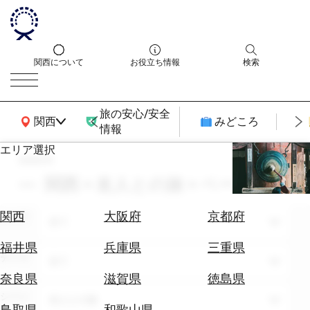
関西について
お役立ち情報
検索
旅の安心/安全
関西広域MAP
関西
みどころ
情報
エリア選択
search
エ
リ
関西 × 友人との旅 × ページ：2
ア
を
航
関西
大阪府
京都府
エリア
選
全て
空
ぶ
券
福井県
兵庫県
三重県
テーマ
を
全て
ホ
探
奈良県
滋賀県
徳島県
テ
す
シーン
友人との旅
ル
鳥取県
和歌山県