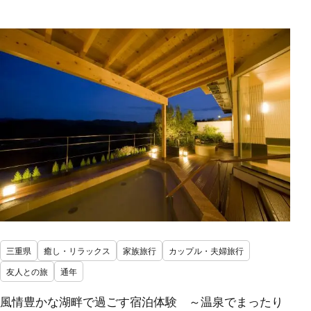
三重県
癒し・リラックス
家族旅行
カップル・夫婦旅行
友人との旅
通年
風情豊かな湖畔で過ごす宿泊体験 ～温泉でまったり