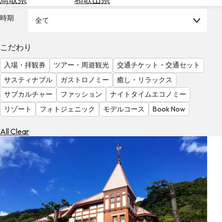
を
為
探
時期
全て
替
す
を
調
こだわり
べ
天
入場・拝観券
ツアー・周遊観光
交通チケット・交通セット
る
気
を
サスティナブル
ガストロノミー
癒し・リラックス
見
サブカルチャー
ファッション
ナイトタイムエコノミー
る
リゾート
フォトジェニック
モデルコース
Book Now
All Clear