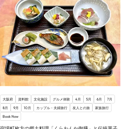
大阪府
資料館
文化施設
グルメ体験
4月
5月
6月
7月
8月
9月
10月
カップル・夫婦旅行
友人との旅
家族旅行
Book Now
宿場町枚方の郷土料理「くらわんか御膳」と伝統菓子