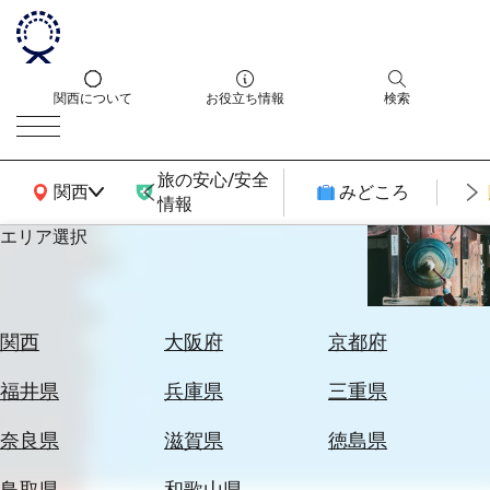
関西について
お役立ち情報
検索
旅の安心/安全
関西広域MAP
関西
みどころ
情報
エリア選択
エ
リ
ア
を
航
関西
大阪府
京都府
選
空
ぶ
券
福井県
兵庫県
三重県
を
ホ
探
奈良県
滋賀県
徳島県
テ
す
ル
鳥取県
和歌山県