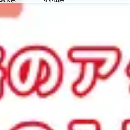
を
為
探
替
す
を
調
べ
天
る
気
を
見
る