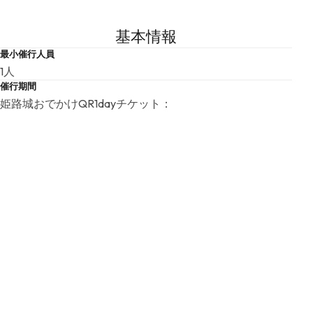
基本情報
最小催行人員
1人
催行期間
姫路城おでかけQR1dayチケット：
2025年6月1日（日）～2025年10月31日（金）のうちお好
きな一日
※購入から3か月以内の任意の1日有効
神戸空港から！姫路おでかけQR1dayチケット：
2025年6月1日（日）～2025年11月30日（日）のうちお好
きな一日
※購入から3か月以内の任意の1日有効
食事提供
食事提供無し
関連ホームページ
https://www.sanyo-railway.co.jp/railway/untin/himeji-qr1da
y.html