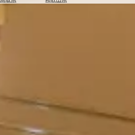
を
為
探
替
す
を
調
べ
天
る
気
を
見
る