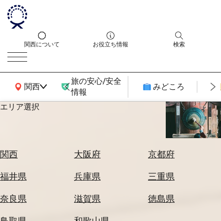
関西について
お役立ち情報
検索
旅の安心/安全
関西広域MAP
関西
みどころ
情報
エリア選択
エ
リ
ア
を
航
関西
大阪府
京都府
選
空
ぶ
券
福井県
兵庫県
三重県
を
ホ
探
奈良県
滋賀県
徳島県
テ
す
ル
鳥取県
和歌山県