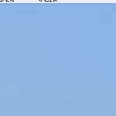
を
為
探
替
す
を
調
べ
天
る
気
を
見
る