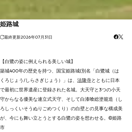
姫路城
最終更新
2026年07月31日
【白鷺の姿に例えられる美しい城】
築城400年の歴史を持つ、国宝姫路城(別名「白鷺城（は
くろじょう/しらさぎじょう）」は、
法隆寺
とともに日本
で最初に世界遺産に登録された名城。大天守と3つの小天
守からなる優美な連立式天守、そして白漆喰総塗籠造（し
ろしっくいそうぬりごめつくり）の白壁との見事な構成美
が、今にも舞い立とうとする白鷺の姿を想わせる。©姫路
市