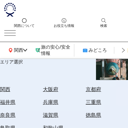
関西について
お役立ち情報
検索
旅の安心/安全
関西広域MAP
関西
みどころ
情報
エリア選択
エ
リ
ア
を
航
関西
大阪府
京都府
選
空
ぶ
券
福井県
兵庫県
三重県
を
ホ
探
奈良県
滋賀県
徳島県
テ
す
ル
鳥取県
和歌山県