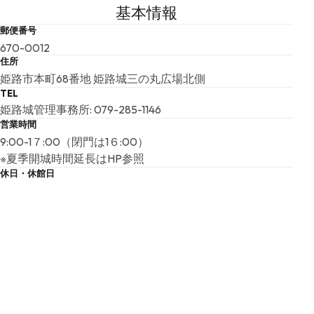
基本情報
郵便番号
670-0012
住所
姫路市本町68番地 姫路城三の丸広場北側
TEL
姫路城管理事務所: 079-285-1146
営業時間
9:00-1７:00（閉門は1６:00）
※夏季開城時間延長はHP参照
休日・休館日
12月29日、30日
WEB
https://www.city.himeji.lg.jp/castle/index.html
こちらの基本情報は掲載時点のものであり、変更される可能性が
ございます。
最新の情報は公式サイトにてご確認ください。