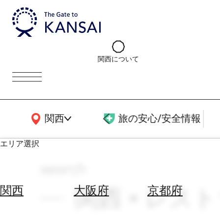
関西について
関西広域MAP
関西
旅の安心/安全情報
エリア選択
search
エ
リ
関西 × レス
関西
大阪府
京都府
ア
を
航
選