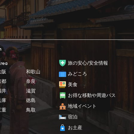
h
旅の安心/安全情報
rea
大阪
和歌山
みどころ
京都
奈良
美食
福井
滋賀
お得な移動や周遊パス
兵庫
徳島
地域イベント
三重
鳥取
宿泊
お土産