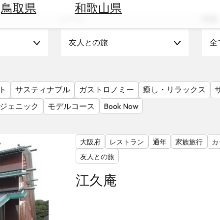
鳥取県
和歌山県
シーン
時期
友人との旅
全
ト
サスティナブル
ガストロノミー
癒し・リラックス
ジェニック
モデルコース
Book Now
大阪府
レストラン
通年
家族旅行
カ
友人との旅
江久庵