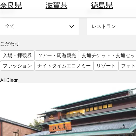
空
ぶ
奈良県
滋賀県
徳島県
券
エリア
テーマ
を
ホ
探
テ
全て
レストラン
す
ル
を
為
こだわり
探
替
す
入場・拝観券
ツアー・周遊観光
交通チケット・交通セッ
を
調
ファッション
ナイトタイムエコノミー
リゾート
フォト
べ
天
る
気
All Clear
を
見
る