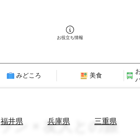
お役立ち情報
みどころ
美食
トラン × 友人との旅
福井県
兵庫県
三重県