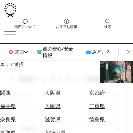
関西について
お役立ち情報
検索
旅の安心/安全
関西広域MAP
関西
みどころ
情報
エリア選択
search
エ
リ
関西 × レストラン × 家族旅行
ア
を
航
関西
大阪府
京都府
エリア
選
全て
空
ぶ
券
福井県
兵庫県
三重県
テーマ
を
レストラン
ホ
探
奈良県
滋賀県
徳島県
テ
す
シーン
家族旅行
ル
鳥取県
和歌山県