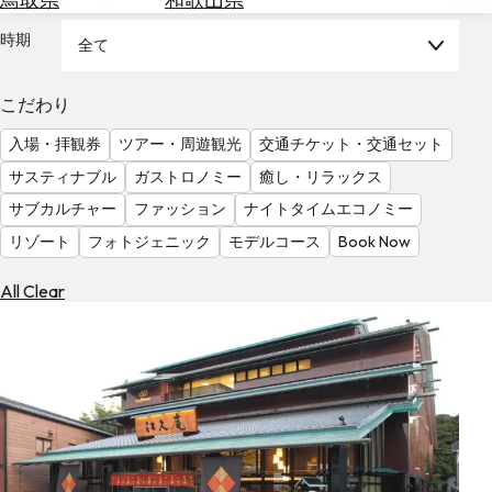
を
為
探
時期
全て
替
す
を
調
こだわり
べ
天
入場・拝観券
ツアー・周遊観光
交通チケット・交通セット
る
気
を
サスティナブル
ガストロノミー
癒し・リラックス
見
サブカルチャー
ファッション
ナイトタイムエコノミー
る
リゾート
フォトジェニック
モデルコース
Book Now
All Clear