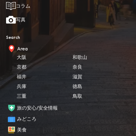
コラム
写真
Search
Area
大阪
和歌山
京都
奈良
福井
滋賀
兵庫
徳島
三重
鳥取
旅の安心/安全情報
みどころ
美食