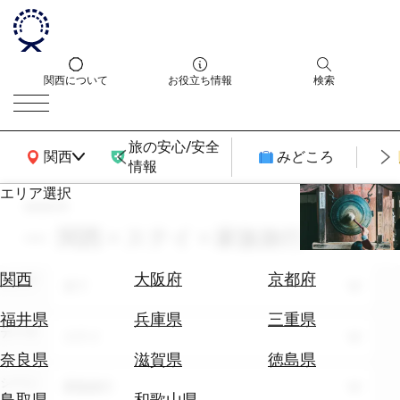
関西について
お役立ち情報
検索
旅の安心/安全
関西広域MAP
関西
みどころ
情報
エリア選択
search
エ
リ
関西 × ステイ × 家族旅行
ア
を
航
関西
大阪府
京都府
エリア
選
全て
空
ぶ
券
福井県
兵庫県
三重県
テーマ
を
ステイ
ホ
探
奈良県
滋賀県
徳島県
テ
す
シーン
家族旅行
ル
鳥取県
和歌山県