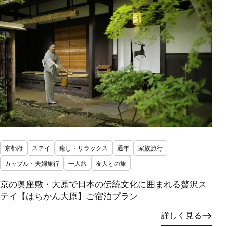
京都府
ステイ
癒し・リラックス
通年
家族旅行
カップル・夫婦旅行
一人旅
友人との旅
京の奥座敷・大原で日本の伝統文化に囲まれる贅沢ス
テイ【はちかん大原】ご宿泊プラン
詳しく見る