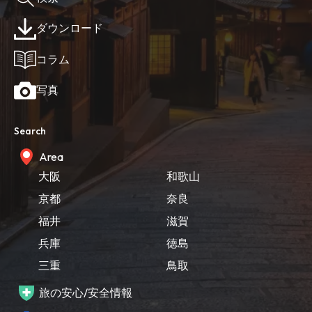
ダウンロード
コラム
写真
Search
Area
大阪
和歌山
京都
奈良
福井
滋賀
兵庫
徳島
三重
鳥取
旅の安心/安全情報