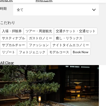
を
為
探
時期
全て
替
す
を
調
こだわり
べ
天
入場・拝観券
ツアー・周遊観光
交通チケット・交通セット
る
気
を
サスティナブル
ガストロノミー
癒し・リラックス
見
サブカルチャー
ファッション
ナイトタイムエコノミー
る
リゾート
フォトジェニック
モデルコース
Book Now
All Clear