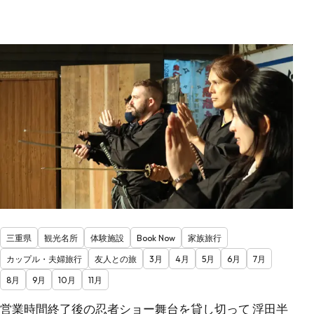
三重県
観光名所
体験施設
Book Now
家族旅行
カップル・夫婦旅行
友人との旅
3月
4月
5月
6月
7月
8月
9月
10月
11月
営業時間終了後の忍者ショー舞台を貸し切って 浮田半