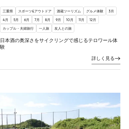
三重県
スポーツ&アウトドア
酒蔵ツーリズム
グルメ体験
3月
4月
5月
6月
7月
8月
9月
10月
11月
12月
カップル・夫婦旅行
一人旅
友人との旅
日本酒の奥深さをサイクリングで感じるテロワール体
験
詳しく見る