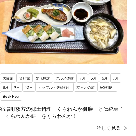
大阪府
資料館
文化施設
グルメ体験
4月
5月
6月
7月
8月
9月
10月
カップル・夫婦旅行
友人との旅
家族旅行
Book Now
宿場町枚方の郷土料理「くらわんか御膳」と伝統菓子
「くらわんか餅」をくらわんか！
詳しく見る