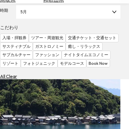
を
為
探
時期
5月
替
す
を
調
こだわり
べ
天
入場・拝観券
ツアー・周遊観光
交通チケット・交通セット
る
気
を
サスティナブル
ガストロノミー
癒し・リラックス
見
サブカルチャー
ファッション
ナイトタイムエコノミー
る
リゾート
フォトジェニック
モデルコース
Book Now
All Clear