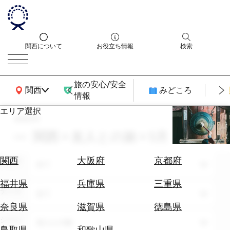
関西について
お役立ち情報
検索
旅の安心/安全
関西広域MAP
関西
みどころ
情報
エリア選択
search
エ
リ
関西 × 友人との旅 × 5月
ア
を
航
関西
大阪府
京都府
エリア
選
全て
空
ぶ
券
福井県
兵庫県
三重県
テーマ
を
全て
ホ
探
奈良県
滋賀県
徳島県
テ
す
シーン
友人との旅
ル
鳥取県
和歌山県