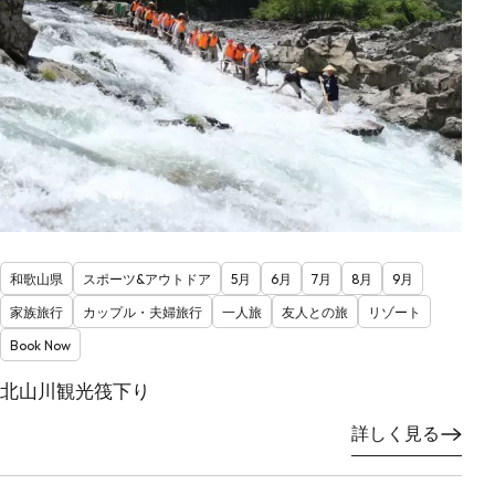
和歌山県
スポーツ&アウトドア
5月
6月
7月
8月
9月
家族旅行
カップル・夫婦旅行
一人旅
友人との旅
リゾート
Book Now
北山川観光筏下り
詳しく見る