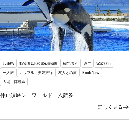
兵庫県
動物園&水族館&植物園
観光名所
通年
家族旅行
一人旅
カップル・夫婦旅行
友人との旅
Book Now
入場・拝観券
神戸須磨シーワールド 入館券
詳しく見る