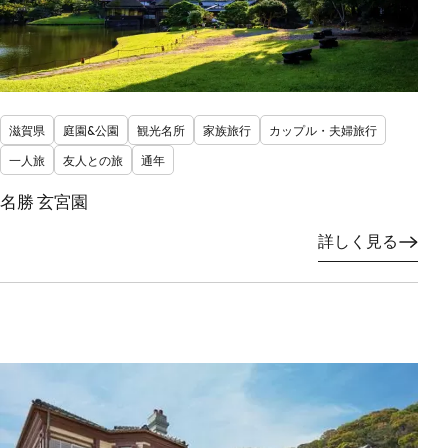
滋賀県
庭園&公園
観光名所
家族旅行
カップル・夫婦旅行
一人旅
友人との旅
通年
名勝 玄宮園
詳しく見る