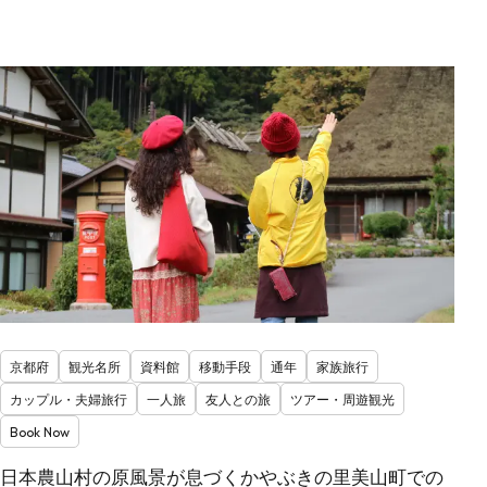
京都府
観光名所
資料館
移動手段
通年
家族旅行
カップル・夫婦旅行
一人旅
友人との旅
ツアー・周遊観光
Book Now
日本農山村の原風景が息づくかやぶきの里美山町での