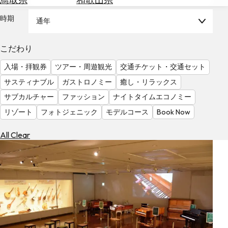
を
為
探
時期
通年
替
す
を
調
こだわり
べ
天
入場・拝観券
ツアー・周遊観光
交通チケット・交通セット
る
気
を
サスティナブル
ガストロノミー
癒し・リラックス
見
サブカルチャー
ファッション
ナイトタイムエコノミー
る
リゾート
フォトジェニック
モデルコース
Book Now
All Clear