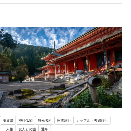
滋賀県
神社仏閣
観光名所
家族旅行
カップル・夫婦旅行
一人旅
友人との旅
通年