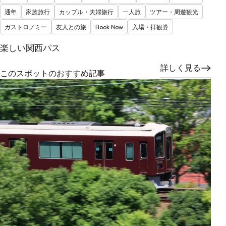
通年
家族旅行
カップル・夫婦旅行
一人旅
ツアー・周遊観光
ガストロノミー
友人との旅
Book Now
入場・拝観券
楽しい関西パス
詳しく見る
このスポットのおすすめ記事