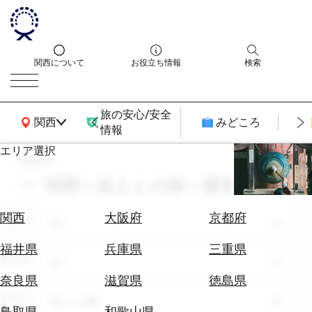
関西について
お役立ち情報
検索
旅の安心/安全
関西広域MAP
関西
みどころ
情報
エリア選択
search
エ
リ
関西 × 友人との旅 × 通年
ア
を
航
関西
大阪府
京都府
エリア
選
全て
空
ぶ
券
福井県
兵庫県
三重県
テーマ
を
全て
ホ
探
奈良県
滋賀県
徳島県
テ
す
シーン
友人との旅
ル
鳥取県
和歌山県