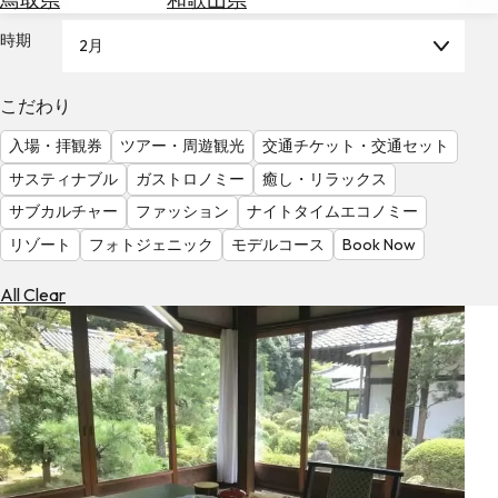
を
為
探
時期
2月
替
す
を
調
こだわり
べ
天
入場・拝観券
ツアー・周遊観光
交通チケット・交通セット
る
気
を
サスティナブル
ガストロノミー
癒し・リラックス
見
サブカルチャー
ファッション
ナイトタイムエコノミー
る
リゾート
フォトジェニック
モデルコース
Book Now
All Clear