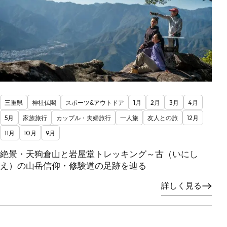
三重県
神社仏閣
スポーツ&アウトドア
1月
2月
3月
4月
5月
家族旅行
カップル・夫婦旅行
一人旅
友人との旅
12月
11月
10月
9月
絶景・天狗倉山と岩屋堂トレッキング～古（いにし
え）の山岳信仰・修験道の足跡を辿る
詳しく見る