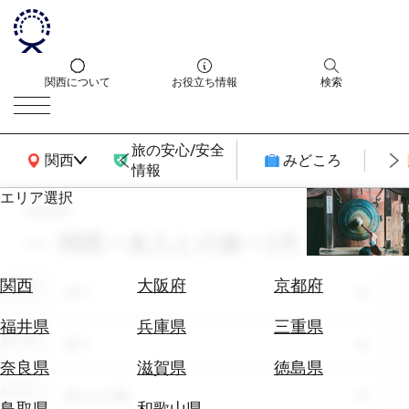
関西について
お役立ち情報
検索
旅の安心/安全
関西広域MAP
関西
みどころ
情報
エリア選択
search
エ
リ
関西 × 友人との旅 × 2月
ア
を
航
関西
大阪府
京都府
エリア
選
全て
空
ぶ
券
福井県
兵庫県
三重県
テーマ
を
全て
ホ
探
奈良県
滋賀県
徳島県
テ
す
シーン
友人との旅
ル
鳥取県
和歌山県