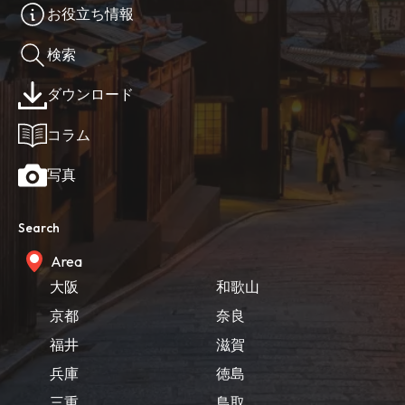
お役立ち情報
検索
ダウンロード
コラム
写真
Search
Area
大阪
和歌山
京都
奈良
福井
滋賀
兵庫
徳島
三重
鳥取