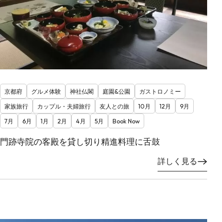
京都府
グルメ体験
神社仏閣
庭園&公園
ガストロノミー
家族旅行
カップル・夫婦旅行
友人との旅
10月
12月
9月
7月
6月
1月
2月
4月
5月
Book Now
門跡寺院の客殿を貸し切り精進料理に舌鼓
詳しく見る