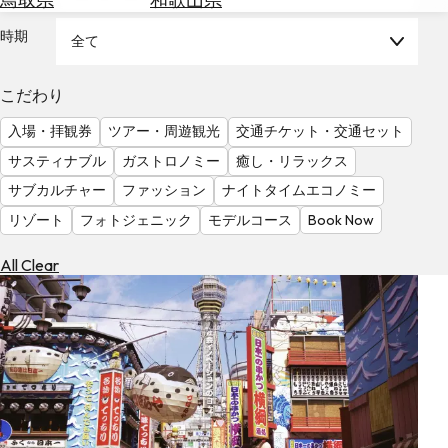
を
為
探
時期
全て
替
す
を
調
こだわり
べ
天
入場・拝観券
ツアー・周遊観光
交通チケット・交通セット
る
気
を
サスティナブル
ガストロノミー
癒し・リラックス
見
サブカルチャー
ファッション
ナイトタイムエコノミー
る
リゾート
フォトジェニック
モデルコース
Book Now
All Clear