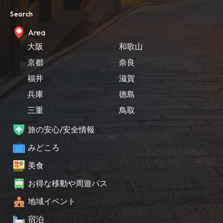
Search
Area
大阪
和歌山
京都
奈良
福井
滋賀
兵庫
徳島
三重
鳥取
旅の安心/安全情報
みどころ
美食
お得な移動や周遊パス
地域イベント
宿泊