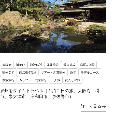
大阪府
博物館
神社仏閣
体験施設
温泉施設
庭園&公園
観光名所
商店街&市場
ツアー・周遊観光
通年
モデルコース
家族旅行
カップル・夫婦旅行
一人旅
友人との旅
泉州をタイムトラベル（１泊２日の旅、大阪府・堺
市、泉大津市、岸和田市、泉佐野市）
詳しく見る