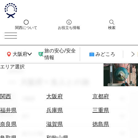
関西について
お役立ち情報
検索
旅の安心/安全
関西広域MAP
大阪府
みどころ
情報
エリア選択
search
エ
リ
大阪府 × 友人との旅
ア
を
航
関西
大阪府
京都府
エリア
選
大阪府
空
ぶ
券
福井県
兵庫県
三重県
テーマ
を
全て
ホ
探
奈良県
滋賀県
徳島県
テ
す
シーン
友人との旅
ル
鳥取県
和歌山県