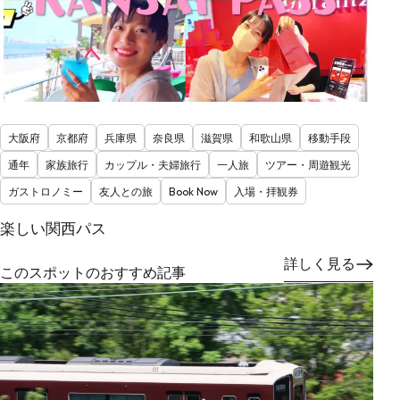
大阪府
京都府
兵庫県
奈良県
滋賀県
和歌山県
移動手段
通年
家族旅行
カップル・夫婦旅行
一人旅
ツアー・周遊観光
ガストロノミー
友人との旅
Book Now
入場・拝観券
楽しい関西パス
詳しく見る
このスポットのおすすめ記事