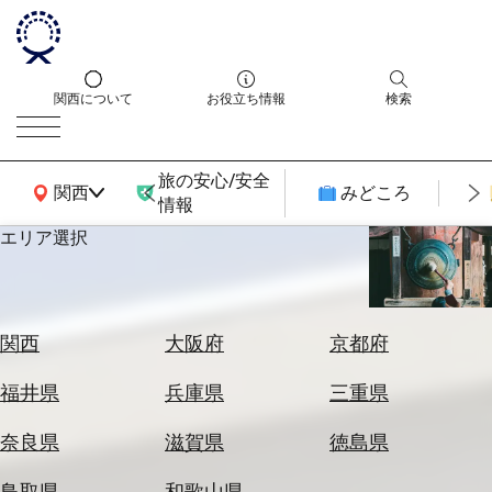
関西について
お役立ち情報
検索
旅の安心/安全
関西広域MAP
関西
みどころ
情報
エリア選択
エ
リ
ア
を
航
関西
大阪府
京都府
選
空
ぶ
券
福井県
兵庫県
三重県
を
ホ
探
奈良県
滋賀県
徳島県
テ
す
ル
鳥取県
和歌山県