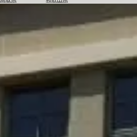
を
為
探
替
す
を
調
べ
天
る
気
を
見
る