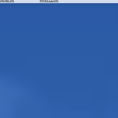
を
為
探
替
す
を
調
べ
天
る
気
を
見
る