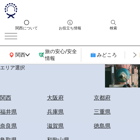
関西について
お役立ち情報
検索
旅の安心/安全
関西広域MAP
関西
みどころ
情報
エリア選択
エ
リ
ア
を
航
関西
大阪府
京都府
選
空
ぶ
券
福井県
兵庫県
三重県
を
ホ
探
奈良県
滋賀県
徳島県
テ
す
ル
鳥取県
和歌山県