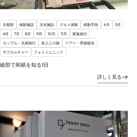
京都府
体験施設
文化施設
グルメ体験
移動手段
4月
5月
6月
7月
8月
9月
10月
11月
家族旅行
カップル・夫婦旅行
友人との旅
ツアー・周遊観光
サブカルチャー
フォトジェニック
綾部で和紙を知る1日
詳しく見る