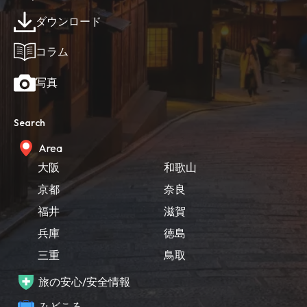
ダウンロード
コラム
写真
Search
Area
大阪
和歌山
京都
奈良
福井
滋賀
兵庫
徳島
三重
鳥取
旅の安心/安全情報
みどころ