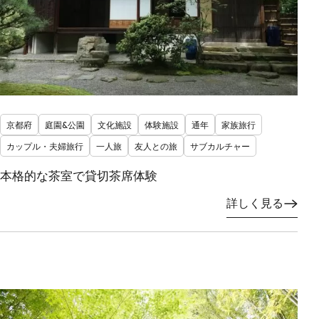
京都府
庭園&公園
文化施設
体験施設
通年
家族旅行
カップル・夫婦旅行
一人旅
友人との旅
サブカルチャー
本格的な茶室で貸切茶席体験
詳しく見る