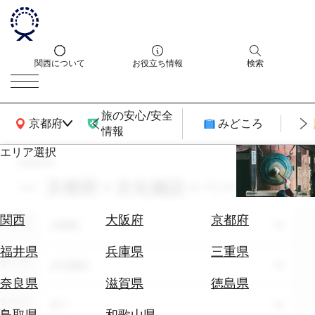
関西について
お役立ち情報
検索
旅の安心/安全
関西広域MAP
京都府
みどころ
情報
エリア選択
search
エ
リ
京都府 × 文化施設 × ページ：2
ア
を
航
関西
大阪府
京都府
エリア
選
京都府
空
ぶ
券
福井県
兵庫県
三重県
テーマ
を
文化施設
ホ
探
奈良県
滋賀県
徳島県
テ
す
シーン
全て
ル
鳥取県
和歌山県