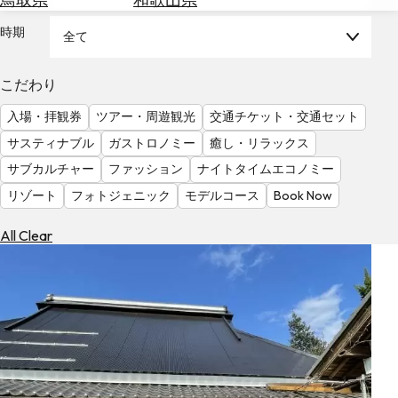
を
為
探
時期
全て
替
す
を
調
こだわり
べ
天
入場・拝観券
ツアー・周遊観光
交通チケット・交通セット
る
気
を
サスティナブル
ガストロノミー
癒し・リラックス
見
サブカルチャー
ファッション
ナイトタイムエコノミー
る
リゾート
フォトジェニック
モデルコース
Book Now
All Clear