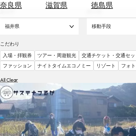
空
ぶ
奈良県
滋賀県
徳島県
券
エリア
テーマ
を
ホ
探
テ
福井県
移動手段
す
ル
を
為
こだわり
探
替
す
入場・拝観券
ツアー・周遊観光
交通チケット・交通セッ
を
調
ファッション
ナイトタイムエコノミー
リゾート
フォト
べ
天
る
気
All Clear
を
見
る