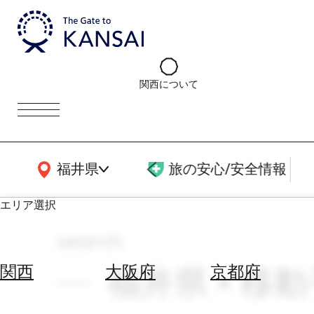
関西について
関西広域MAP
福井県
旅の安心/安全情報
エリア選択
search
エ
リ
福井県 × 移動
関西
大阪府
京都府
ア
を
航
選