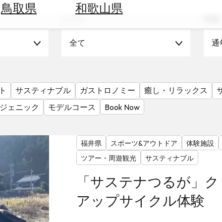
鳥取県
和歌山県
シーン
時期
全て
通
ト
サスティナブル
ガストロノミー
癒し・リラックス
ジェニック
モデルコース
Book Now
福井県
スポーツ&アウトドア
体験施設
ツアー・周遊観光
サスティナブル
「サステナつるが」ク
アップサイクル体験