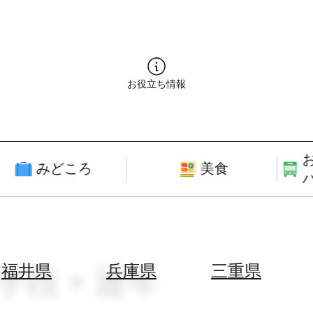
お役立ち情報
みどころ
美食
手段 × 通年
福井県
兵庫県
三重県