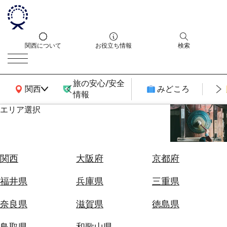
関西について
お役立ち情報
検索
旅の安心/安全
関西広域MAP
関西
みどころ
情報
エリア選択
エ
リ
ア
を
航
関西
大阪府
京都府
選
空
ぶ
券
福井県
兵庫県
三重県
を
ホ
探
奈良県
滋賀県
徳島県
テ
す
ル
鳥取県
和歌山県