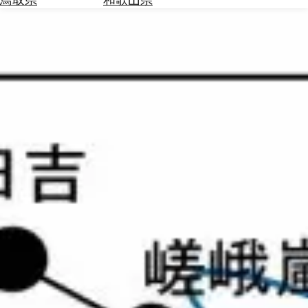
を
為
探
替
す
を
調
べ
天
る
気
を
見
る