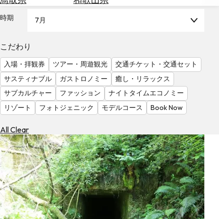
を
為
探
時期
7月
替
す
を
調
こだわり
べ
天
入場・拝観券
ツアー・周遊観光
交通チケット・交通セット
る
気
を
サスティナブル
ガストロノミー
癒し・リラックス
見
サブカルチャー
ファッション
ナイトタイムエコノミー
る
リゾート
フォトジェニック
モデルコース
Book Now
All Clear