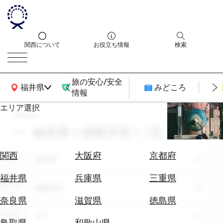
関西について
お役立ち情報
検索
旅の安心/安全
関西広域MAP
福井県
みどころ
情報
エリア選択
search
エ
リ
福井県 × 移動手段 × 7月
ア
を
航
関西
大阪府
京都府
エリア
選
福井県
空
ぶ
券
福井県
兵庫県
三重県
テーマ
を
移動手段
ホ
探
奈良県
滋賀県
徳島県
テ
す
シーン
全て
ル
鳥取県
和歌山県