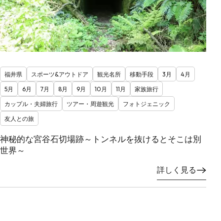
福井県
スポーツ&アウトドア
観光名所
移動手段
3月
4月
5月
6月
7月
8月
9月
10月
11月
家族旅行
カップル・夫婦旅行
ツアー・周遊観光
フォトジェニック
友人との旅
神秘的な宮谷石切場跡～トンネルを抜けるとそこは別
世界～
詳しく見る