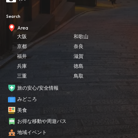
Search
Area
大阪
和歌山
京都
奈良
福井
滋賀
兵庫
徳島
三重
鳥取
旅の安心/安全情報
みどころ
美食
お得な移動や周遊パス
地域イベント