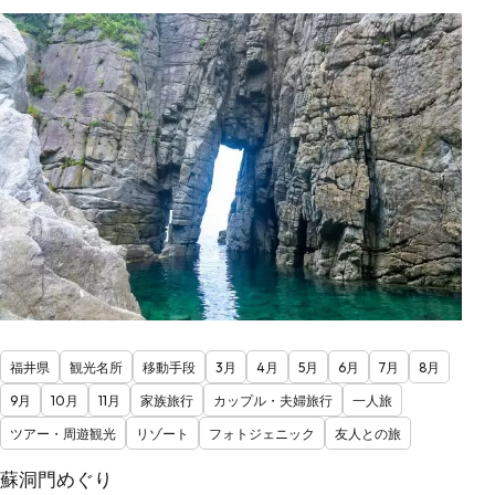
福井県
観光名所
移動手段
3月
4月
5月
6月
7月
8月
9月
10月
11月
家族旅行
カップル・夫婦旅行
一人旅
ツアー・周遊観光
リゾート
フォトジェニック
友人との旅
蘇洞門めぐり