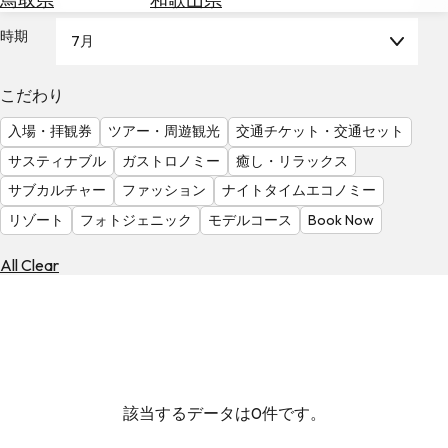
を
為
探
時期
7月
替
す
を
調
こだわり
べ
天
入場・拝観券
ツアー・周遊観光
交通チケット・交通セット
る
気
を
サスティナブル
ガストロノミー
癒し・リラックス
見
サブカルチャー
ファッション
ナイトタイムエコノミー
る
リゾート
フォトジェニック
モデルコース
Book Now
All Clear
該当するデータは0件です。