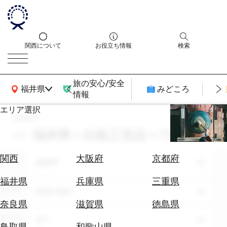
関西について
お役立ち情報
検索
旅の安心/安全
関西広域MAP
福井県
みどころ
情報
エリア選択
search
エ
リ
福井県 × 伝統工芸品 × 7月
ア
を
航
関西
大阪府
京都府
エリア
選
福井県
空
ぶ
券
福井県
兵庫県
三重県
テーマ
を
伝統工芸品
ホ
探
奈良県
滋賀県
徳島県
テ
す
シーン
全て
ル
鳥取県
和歌山県