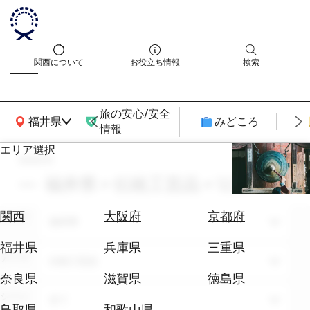
関西について
お役立ち情報
検索
旅の安心/安全
関西広域MAP
福井県
みどころ
情報
エリア選択
search
エ
リ
福井県 × 伝統工芸品 × 12月
ア
を
航
関西
大阪府
京都府
エリア
選
福井県
空
ぶ
券
福井県
兵庫県
三重県
テーマ
を
伝統工芸品
ホ
探
奈良県
滋賀県
徳島県
テ
す
シーン
全て
ル
鳥取県
和歌山県