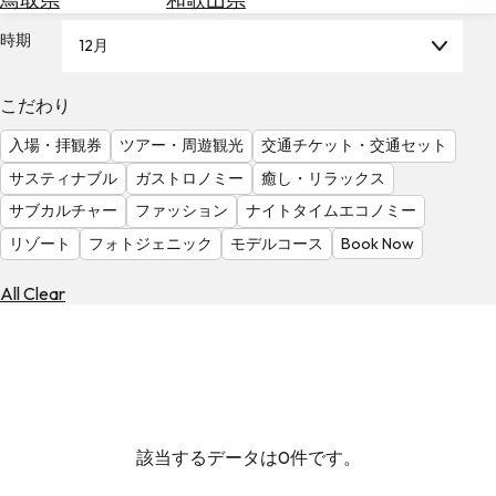
を
為
探
時期
12月
替
す
を
調
こだわり
べ
天
入場・拝観券
ツアー・周遊観光
交通チケット・交通セット
る
気
を
サスティナブル
ガストロノミー
癒し・リラックス
見
サブカルチャー
ファッション
ナイトタイムエコノミー
る
リゾート
フォトジェニック
モデルコース
Book Now
All Clear
該当するデータは0件です。