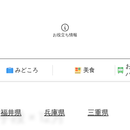
お役立ち情報
みどころ
美食
段 × 12月
福井県
兵庫県
三重県