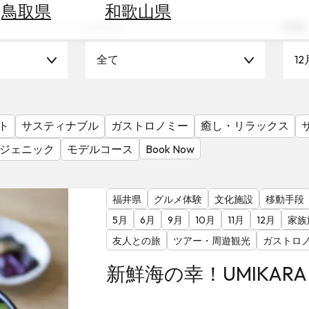
鳥取県
和歌山県
シーン
時期
全て
12
ト
サスティナブル
ガストロノミー
癒し・リラックス
ジェニック
モデルコース
Book Now
福井県
グルメ体験
文化施設
移動手段
5月
6月
9月
10月
11月
12月
家族
友人との旅
ツアー・周遊観光
ガストロ
新鮮海の幸！UMIKAR