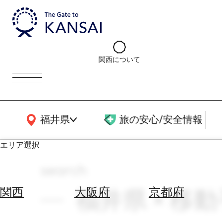
関西について
関西広域MAP
福井県
旅の安心/安全情報
エリア選択
search
エ
リ
福井県 × 移動手
関西
大阪府
京都府
ア
を
航
選