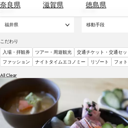
空
ぶ
奈良県
滋賀県
徳島県
券
エリア
テーマ
を
ホ
探
テ
福井県
移動手段
す
ル
を
為
こだわり
探
替
す
入場・拝観券
ツアー・周遊観光
交通チケット・交通セッ
を
調
ファッション
ナイトタイムエコノミー
リゾート
フォト
べ
天
る
気
All Clear
を
見
る