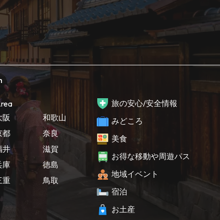
h
旅の安心/安全情報
rea
大阪
和歌山
みどころ
京都
奈良
美食
福井
滋賀
お得な移動や周遊パス
兵庫
徳島
地域イベント
三重
鳥取
宿泊
お土産