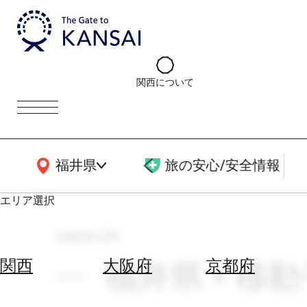
関西について
関西広域MAP
福井県
旅の安心/安全情報
エリア選択
search
エ
リ
福井県 × 移動手
関西
大阪府
京都府
ア
を
航
選