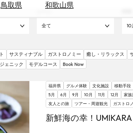
鳥取県
和歌山県
シーン
時期
全て
10
ト
サスティナブル
ガストロノミー
癒し・リラックス
ジェニック
モデルコース
Book Now
福井県
グルメ体験
文化施設
移動手段
5月
6月
9月
10月
11月
12月
家族
友人との旅
ツアー・周遊観光
ガストロ
新鮮海の幸！UMIKAR