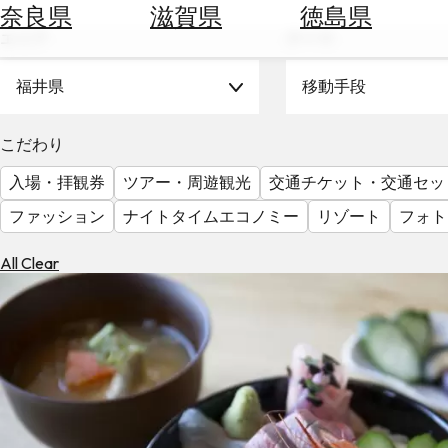
空
ぶ
奈良県
滋賀県
徳島県
券
エリア
テーマ
を
ホ
探
テ
福井県
移動手段
す
ル
を
為
こだわり
探
替
す
入場・拝観券
ツアー・周遊観光
交通チケット・交通セッ
を
調
ファッション
ナイトタイムエコノミー
リゾート
フォト
べ
天
る
気
All Clear
を
見
る