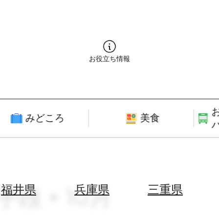
お役立ち情報
みどころ
美食
段 × 10月
福井県
兵庫県
三重県