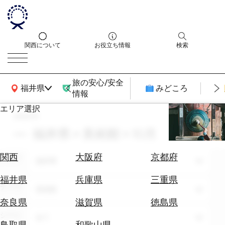
関西について
お役立ち情報
検索
旅の安心/安全
関西広域MAP
福井県
みどころ
情報
エリア選択
search
エ
リ
福井県 × 美術館 × 10月
ア
を
航
関西
大阪府
京都府
エリア
選
福井県
空
ぶ
券
福井県
兵庫県
三重県
テーマ
を
美術館
ホ
探
奈良県
滋賀県
徳島県
テ
す
シーン
全て
ル
鳥取県
和歌山県