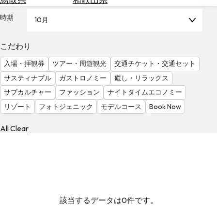
を
為
探
時期
10月
替
す
を
調
こだわり
べ
天
入場・拝観券
ツアー・周遊観光
交通チケット・交通セット
る
気
を
サスティナブル
ガストロノミー
癒し・リラックス
見
サブカルチャー
ファッション
ナイトタイムエコノミー
る
リゾート
フォトジェニック
モデルコース
Book Now
All Clear
該当するデータは0件です。