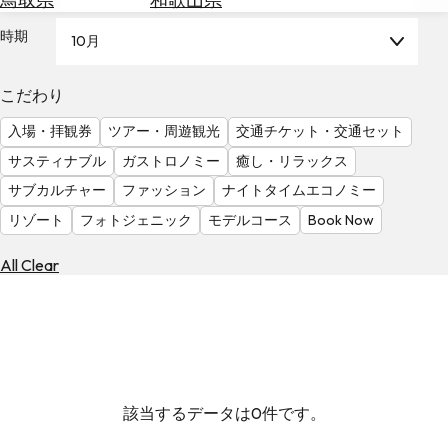
を
為
探
時期
10月
替
す
を
調
こだわり
べ
天
入場・拝観券
ツアー・周遊観光
交通チケット・交通セット
る
気
を
サスティナブル
ガストロノミー
癒し・リラックス
見
サブカルチャー
ファッション
ナイトタイムエコノミー
る
リゾート
フォトジェニック
モデルコース
Book Now
All Clear
該当するデータは0件です。