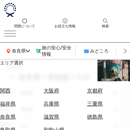
関西について
お役立ち情報
検索
旅の安心/安全
関西広域MAP
奈良県
みどころ
情報
エリア選択
search
エ
リ
奈良県 × 美術館 × 10月
ア
を
航
関西
大阪府
京都府
エリア
選
奈良県
空
ぶ
券
福井県
兵庫県
三重県
テーマ
を
美術館
ホ
探
奈良県
滋賀県
徳島県
テ
す
シーン
全て
ル
鳥取県
和歌山県