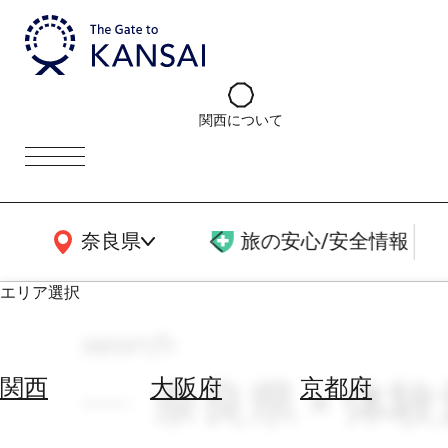
関西について
関西広域MAP
奈良県
旅の安心/安全情報
エリア選択
search
エ
リ
奈良県 × 体験施
関西
大阪府
京都府
ア
を
航
選