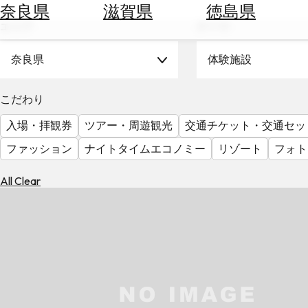
空
ぶ
奈良県
滋賀県
徳島県
券
エリア
テーマ
を
ホ
探
テ
奈良県
体験施設
す
ル
を
為
こだわり
探
替
す
入場・拝観券
ツアー・周遊観光
交通チケット・交通セッ
を
調
ファッション
ナイトタイムエコノミー
リゾート
フォト
べ
天
る
気
All Clear
を
見
る