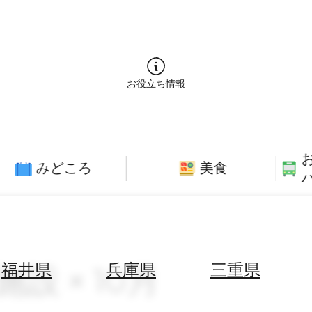
お役立ち情報
みどころ
美食
設 × 10月
福井県
兵庫県
三重県