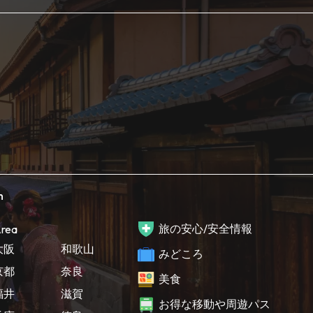
h
旅の安心/安全情報
rea
大阪
和歌山
みどころ
京都
奈良
美食
福井
滋賀
お得な移動や周遊パス