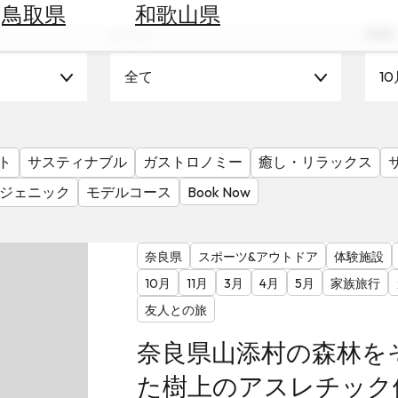
鳥取県
和歌山県
シーン
時期
全て
10
ト
サスティナブル
ガストロノミー
癒し・リラックス
ジェニック
モデルコース
Book Now
奈良県
スポーツ&アウトドア
体験施設
10月
11月
3月
4月
5月
家族旅行
友人との旅
奈良県山添村の森林を
た樹上のアスレチック