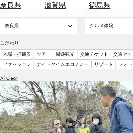
空
ぶ
奈良県
滋賀県
徳島県
券
エリア
テーマ
を
ホ
探
テ
奈良県
グルメ体験
す
ル
を
為
こだわり
探
替
す
入場・拝観券
ツアー・周遊観光
交通チケット・交通セッ
を
調
ファッション
ナイトタイムエコノミー
リゾート
フォト
べ
天
る
気
All Clear
を
見
る