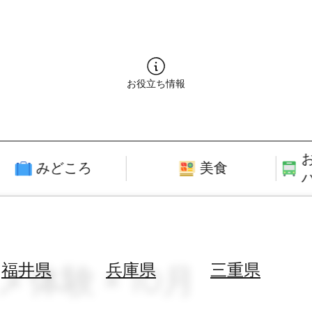
お役立ち情報
みどころ
美食
メ体験 × 10月
福井県
兵庫県
三重県