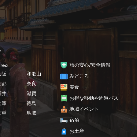
h
旅の安心/安全情報
rea
大阪
和歌山
みどころ
京都
奈良
美食
福井
滋賀
お得な移動や周遊パス
兵庫
徳島
地域イベント
三重
鳥取
宿泊
お土産