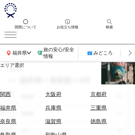
関西について
お役立ち情報
検索
旅の安心/安全
関西広域MAP
福井県
みどころ
情報
エリア選択
search
エ
リ
福井県 × 美術館 × 8月
ア
を
航
関西
大阪府
京都府
エリア
選
福井県
空
ぶ
券
福井県
兵庫県
三重県
テーマ
を
美術館
ホ
探
奈良県
滋賀県
徳島県
テ
す
シーン
全て
ル
鳥取県
和歌山県