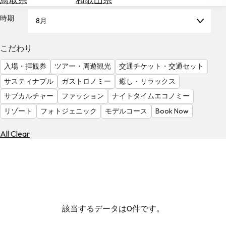
を
為
探
時期
8月
替
す
を
調
こだわり
べ
天
入場・拝観券
ツアー・周遊観光
交通チケット・交通セット
る
気
を
サスティナブル
ガストロノミー
癒し・リラックス
見
サブカルチャー
ファッション
ナイトタイムエコノミー
る
リゾート
フォトジェニック
モデルコース
Book Now
All Clear
該当するデータは0件です。