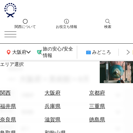
関西について
お役立ち情報
検索
旅の安心/安全
関西広域MAP
大阪府
みどころ
情報
エリア選択
search
エ
リ
大阪府 × 美術館 × 8月
ア
を
航
関西
大阪府
京都府
エリア
選
大阪府
空
ぶ
券
福井県
兵庫県
三重県
テーマ
を
美術館
ホ
探
奈良県
滋賀県
徳島県
テ
す
シーン
全て
ル
鳥取県
和歌山県