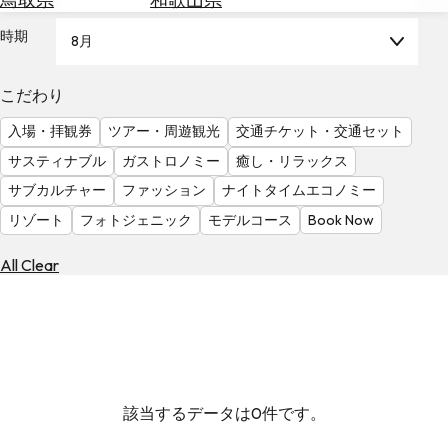
を
為
探
時期
8月
替
す
を
調
こだわり
べ
天
入場・拝観券
ツアー・周遊観光
交通チケット・交通セット
る
気
を
サスティナブル
ガストロノミー
癒し・リラックス
見
サブカルチャー
ファッション
ナイトタイムエコノミー
る
リゾート
フォトジェニック
モデルコース
Book Now
All Clear
該当するデータは0件です。