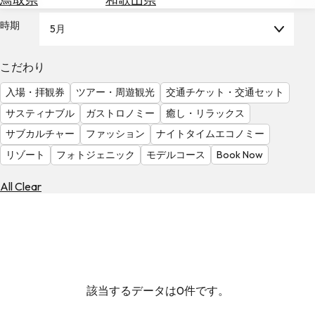
を
為
探
時期
5月
替
す
を
調
こだわり
べ
天
入場・拝観券
ツアー・周遊観光
交通チケット・交通セット
る
気
を
サスティナブル
ガストロノミー
癒し・リラックス
見
サブカルチャー
ファッション
ナイトタイムエコノミー
る
リゾート
フォトジェニック
モデルコース
Book Now
All Clear
該当するデータは0件です。