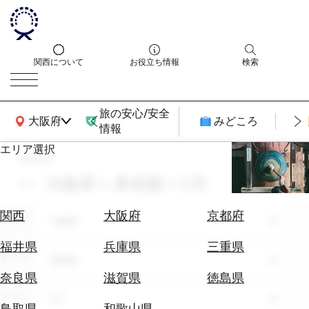
関西について
お役立ち情報
検索
旅の安心/安全
関西広域MAP
大阪府
みどころ
情報
エリア選択
search
エ
リ
大阪府 × 美術館 × 5月
ア
を
航
関西
大阪府
京都府
エリア
選
大阪府
空
ぶ
券
福井県
兵庫県
三重県
テーマ
を
美術館
ホ
探
奈良県
滋賀県
徳島県
テ
す
シーン
全て
ル
鳥取県
和歌山県