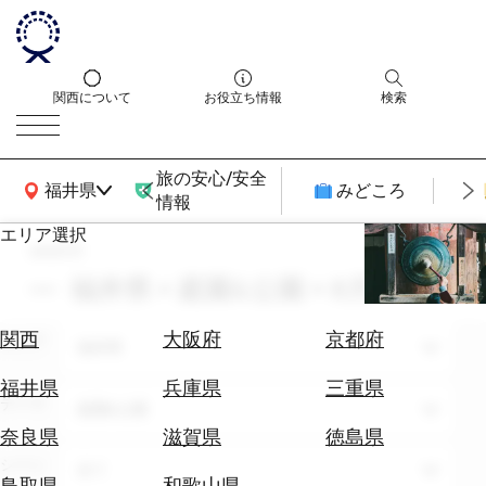
関西について
お役立ち情報
検索
旅の安心/安全
関西広域MAP
福井県
みどころ
情報
エリア選択
search
エ
リ
福井県 × 庭園&公園 × 8月
ア
を
航
関西
大阪府
京都府
エリア
選
福井県
空
ぶ
券
福井県
兵庫県
三重県
テーマ
を
庭園&公園
ホ
探
奈良県
滋賀県
徳島県
テ
す
シーン
全て
ル
鳥取県
和歌山県