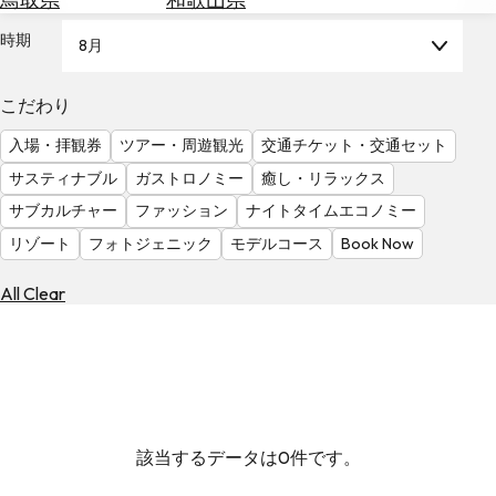
を
為
探
時期
8月
替
す
を
調
こだわり
べ
天
入場・拝観券
ツアー・周遊観光
交通チケット・交通セット
る
気
を
サスティナブル
ガストロノミー
癒し・リラックス
見
サブカルチャー
ファッション
ナイトタイムエコノミー
る
リゾート
フォトジェニック
モデルコース
Book Now
All Clear
該当するデータは0件です。